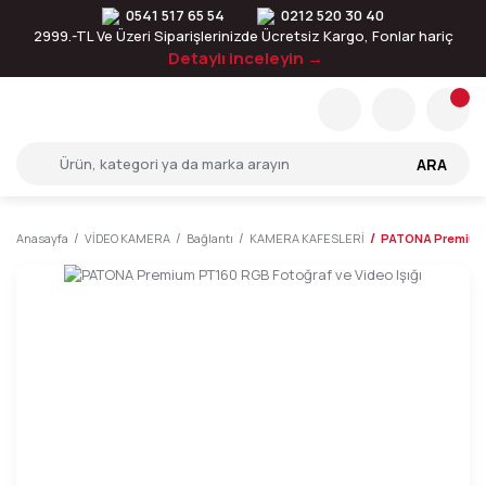
0541 517 65 54
0212 520 30 40
2999.-TL Ve Üzeri Siparişlerinizde Ücretsiz Kargo, Fonlar hariç
Detaylı inceleyin →
ARA
Anasayfa
VİDEO KAMERA
Bağlantı
KAMERA KAFESLERİ
PATONA Premium P