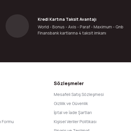
Yorum Yaz
Kredi Kartına Taksit Avantajı
World - Bonus - Axis - Paraf - Maximum - Qnb
Finansbank kartlarına 4 taksit imkanı
Gönder
Sözleşmeler
Mesafeli Satış Sözleşmesi
Gizlilik ve Güvenlik
İptal ve İade Şartları
im Formu
Kişisel Veriler Politikası
Sipariş ve Teslimat