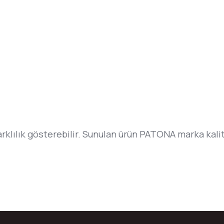
arklılık gösterebilir. Sunulan ürün PATONA marka kalit
da yetersiz gördüğünüz noktaları öneri formunu kullanarak tarafımıza ilete
Bu ürüne ilk yorumu siz yapın!