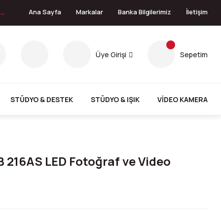
 →
Ana Sayfa
Markalar
Banka Bilgilerimiz
İletişim
Üye Girişi
Sepetim
STÜDYO & DESTEK
STÜDYO & IŞIK
VİDEO KAMERA
216AS LED Fotoğraf ve Video