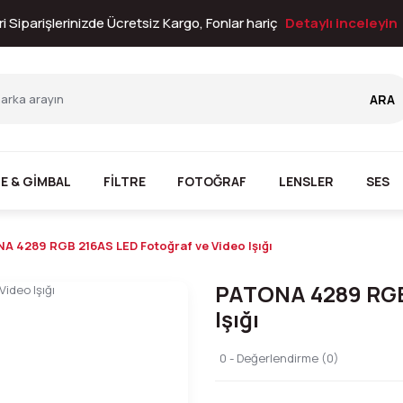
i Siparişlerinizde Ücretsiz Kargo, Fonlar hariç
Detaylı inceleyin
ARA
E & GİMBAL
FİLTRE
FOTOĞRAF
LENSLER
SES
A 4289 RGB 216AS LED Fotoğraf ve Video Işığı
PATONA 4289 RGB 
Işığı
0 - Değerlendirme (0)