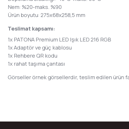
Nem: %20-maks. %90
Ürün boyutu: 275x68x258,5 mm
Teslimat kapsamı:
1x PATONA Premium LED Işık LED 216 RGB
1x Adaptör ve güç kablosu
1x Rehbere QR kodu
1x rahat taşıma çantası
Görseller örnek görsellerdir, teslim edilen ürün f
Bu ürünün fiyat bilgisi, resim, ürün açıklamalarında ve diğer konular
Görüş ve önerileriniz için teşekkür ederiz.
Ürün resmi kalitesiz, bozuk veya görüntülenemiyor.