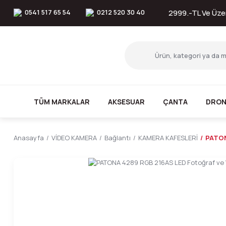
0541 517 65 54
0212 520 30 40
2999.-TL Ve Üzer
TÜM MARKALAR
AKSESUAR
ÇANTA
DRON
Anasayfa
VİDEO KAMERA
Bağlantı
KAMERA KAFESLERİ
PATON