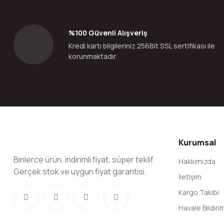
Ürün açıklamasında eksik bilgiler bulunuyor.
Ürün bilgilerinde hatalar bulunuyor.
%100 Güvenli Alışveriş
Ürün fiyatı diğer sitelerden daha pahalı.
Kredi kartı bilgileriniz 256Bit SSL sertifikası ile
Bu ürüne benzer farklı alternatifler olmalı.
korunmaktadır.
Kurumsal
Binlerce ürün, indirimli fiyat, süper teklif
Hakkımızda
Gerçek stok ve uygun fiyat garantisi.
İletişim
Kargo Takibi
Havale Bildir