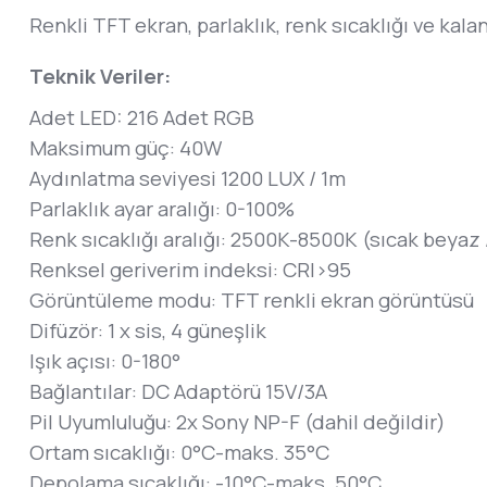
Renkli TFT ekran, parlaklık, renk sıcaklığı ve kalan
Teknik Veriler:
Adet LED: 216 Adet RGB
Maksimum güç: 40W
Aydınlatma seviyesi 1200 LUX / 1m
Parlaklık ayar aralığı: 0-100%
Renk sıcaklığı aralığı: 2500K-8500K (sıcak beyaz
Renksel geriverim indeksi: CRI>95
Görüntüleme modu: TFT renkli ekran görüntüsü
Difüzör: 1 x sis, 4 güneşlik
Işık açısı: 0-180°
Bağlantılar: DC Adaptörü 15V/3A
Pil Uyumluluğu: 2x Sony NP-F (dahil değildir)
Ortam sıcaklığı: 0°C-maks. 35°C
Depolama sıcaklığı: -10°C-maks. 50°C