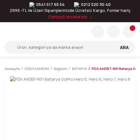
0541 517 65 54
0212 520 30 40
2999.-TL Ve Üzeri Siparişlerinizde Ücretsiz Kargo, Fonlar hariç
Detaylı inceleyin →
ARA
Anasayfa
VİDEO KAMERA
Bağlantı
BATARYA
PDX AHDBT-801 Batarya GoPro