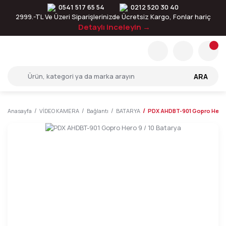
0541 517 65 54
0212 520 30 40
2999.-TL Ve Üzeri Siparişlerinizde Ücretsiz Kargo, Fonlar hariç
Detaylı inceleyin →
ARA
Anasayfa
VİDEO KAMERA
Bağlantı
BATARYA
PDX AHDBT-901 Gopro Hero 9