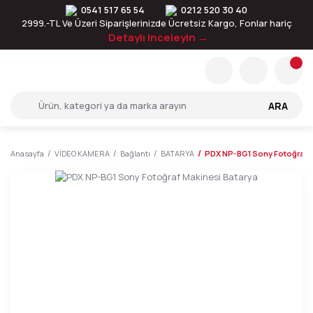
0541 517 65 54
0212 520 30 40
2999.-TL Ve Üzeri Siparişlerinizde Ücretsiz Kargo, Fonlar hariç
Detaylı inceleyin →
ARA
Anasayfa
VİDEO KAMERA
Bağlantı
BATARYA
PDX NP-BG1 Sony Fotoğraf M