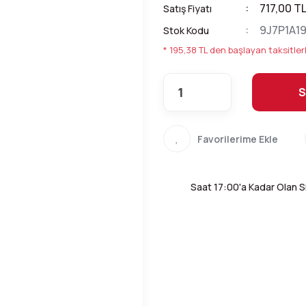
717,00 T
Satış Fiyatı
9J7P1A1
Stok Kodu
* 195,38 TL den başlayan taksitlerl
S
Saat 17:00'a Kadar Olan Si