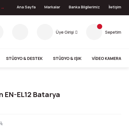
n →
Ana Sayfa
Markalar
Banka Bilgilerimiz
İletişim
Üye Girişi
Sepetim
STÜDYO & DESTEK
STÜDYO & IŞIK
VİDEO KAMERA
n EN-EL12 Batarya
TL