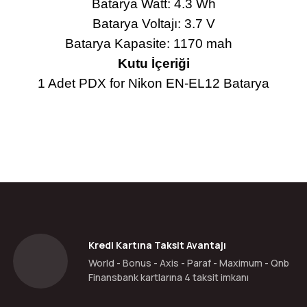
Batarya Watt: 4.3 Wh
Batarya Voltajı: 3.7 V
Batarya Kapasite: 1170 mah
Kutu İçeriği
1 Adet PDX for Nikon EN-EL12 Batarya
da yetersiz gördüğünüz noktaları öneri formunu kullanarak tarafımıza ilete
Bu ürüne ilk yorumu siz yapın!
Yorum Yaz
Kredi Kartına Taksit Avantajı
World - Bonus - Axis - Paraf - Maximum - Qnb
Finansbank kartlarına 4 taksit imkanı