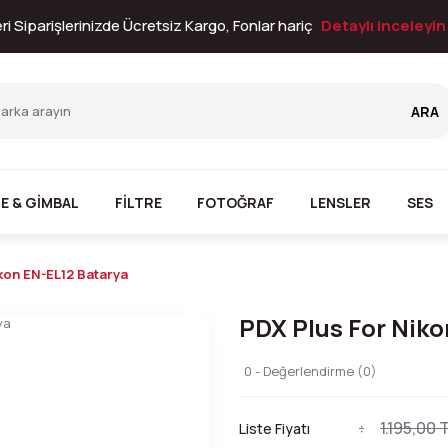
i Siparişlerinizde Ücretsiz Kargo, Fonlar hariç
Detaylı inceleyi
ARA
E & GİMBAL
FİLTRE
FOTOĞRAF
LENSLER
SES
kon EN-EL12 Batarya
PDX Plus For Niko
0 - Değerlendirme (0)
1.195,00 
Liste Fiyatı