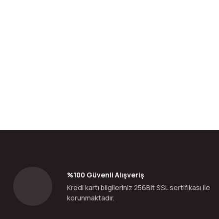
Bu ürünün fiyat bilgisi, resim, ürün açıklamalarında ve diğer konular
Görüş ve önerileriniz için teşekkür ederiz.
Ürün resmi kalitesiz, bozuk veya görüntülenemiyor.
Ürün açıklamasında eksik bilgiler bulunuyor.
Ürün bilgilerinde hatalar bulunuyor.
%100 Güvenli Alışveriş
Ürün fiyatı diğer sitelerden daha pahalı.
Kredi kartı bilgileriniz 256Bit SSL sertifikası ile
Bu ürüne benzer farklı alternatifler olmalı.
korunmaktadır.