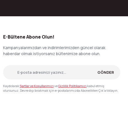
E-Bültene Abone Olun!
Kampanyalarımızdan ve indirimlerimizden güncel olarak
haberdar olmak istiyorsanız bültenimize abone olun.
GÖNDER
Kaydolarak
Şartlar ve Koşullarımızı
ve
Gizlilik Politikamızı
kabul etmiş
olursunuz. Devre dışı bırakmak için e-postalarımızda Abonelikten Çık'a tıklayın.