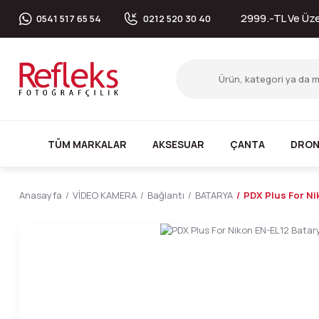
2999.-TL Ve Üzer
0541 517 65 54
0212 520 30 40
TÜM MARKALAR
AKSESUAR
ÇANTA
DRON
Anasayfa
VİDEO KAMERA
Bağlantı
BATARYA
PDX Plus For Ni