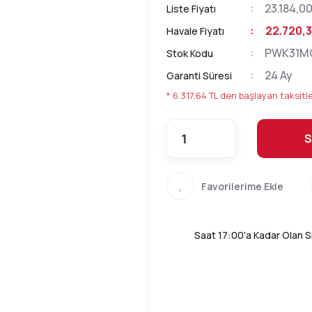
23.184,0
Liste Fiyatı
22.720,3
Havale Fiyatı
PWK31M
Stok Kodu
24 Ay
Garanti Süresi
* 6.317,64 TL den başlayan taksitle
S
Saat 17:00'a Kadar Olan Si