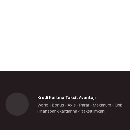
da yetersiz gördüğünüz noktaları öneri formunu kullanarak tarafımıza ilete
Bu ürüne ilk yorumu siz yapın!
Yorum Yaz
Kredi Kartına Taksit Avantajı
World - Bonus - Axis - Paraf - Maximum - Qnb
Finansbank kartlarına 4 taksit imkanı