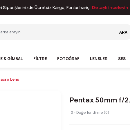
i Siparişlerinizde Ücretsiz Kargo, Fonlar hariç
Detaylı inceleyin
ARA
E & GİMBAL
FİLTRE
FOTOĞRAF
LENSLER
SES
Macro Lens
Pentax 50mm f/2.
0 - Değerlendirme (0)