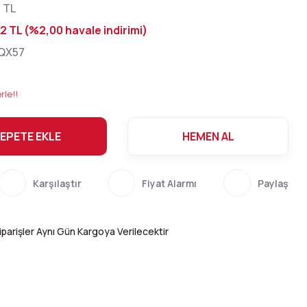
0 TL
2 TL (%2,00 havale indirimi)
QX57
rle!!
EPETE EKLE
HEMEN AL
Karşılaştır
Fiyat Alarmı
Paylaş
parişler Aynı Gün Kargoya Verilecektir