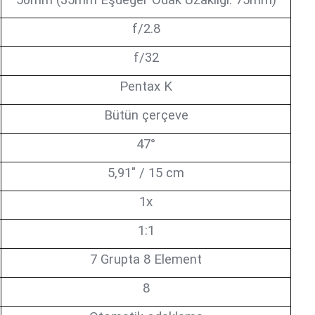
50mm (35mm Eşdeğer Odak Uzaklığı: 75mm)
f/2.8
f/32
Pentax K
Bütün çerçeve
47°
5,91" / 15 cm
1x
1:1
7 Grupta 8 Element
8