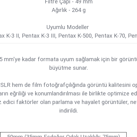
Filtre Çapı - 49 mm
Ağırlık - 264 g
Uyumlu Modeller
ax K-3 II, Pentax K-3 III, Pentax K-500, Pentax K-70, P
35 mm'ye kadar formata uyum sağlamak için bir görüntü
büyütme sunar.
l SLR hem de film fotoğrafçılığında görüntü kalitesini o
arın eğriliği ve konumlandırılması ile birlikte optimize ed
ız edici faktörler olan parlama ve hayalet görüntüler, net
indirildi.