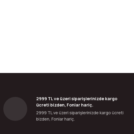
bilirsiniz.
2999 TL ve üzeri siparişlerinizde kargo
ücreti bizden, Fonlar hariç.
2999 TL ve üzeri siparişlerinizde kargo ücreti
bizden, Fonlar hariç.