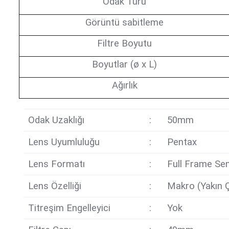
Odak Türü
Görüntü sabitleme
Filtre Boyutu
Boyutlar (ø x L)
Ağırlık
Odak Uzaklığı
:
50mm
Lens Uyumluluğu
:
Pentax
Lens Formatı
:
Full Frame Se
Lens Özelliği
:
Makro (Yakın 
Titreşim Engelleyici
:
Yok