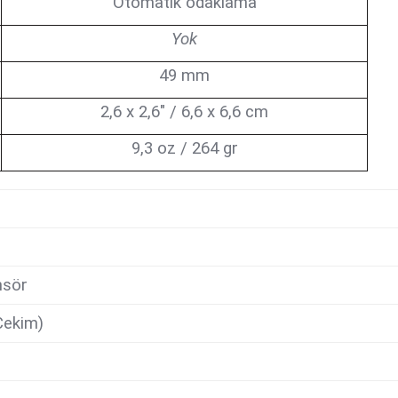
Otomatik odaklama
Yok
49 mm
2,6 x 2,6" / 6,6 x 6,6 cm
9,3 oz / 264 gr
nsör
Çekim)