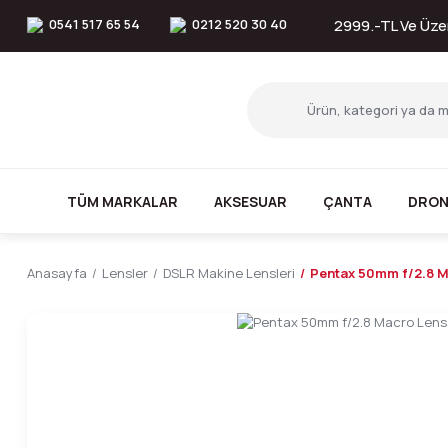
0541 517 65 54
0212 520 30 40
2999.-TL Ve Üzer
TÜM MARKALAR
AKSESUAR
ÇANTA
DRON
Anasayfa
Lensler
DSLR Makine Lensleri
Pentax 50mm f/2.8 