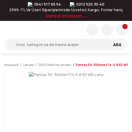
0541 517 65 54
0212 520 30 40
2999.-TL Ve Üzeri Siparişlerinizde Ücretsiz Kargo, Fonlar hariç
Detaylı inceleyin →
ARA
Anasayfa
Lensler
DSLR Makine Lensleri
Pentax 55-300mm F/4-5.8 ED WR 