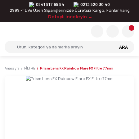
0541 517 65 54
0212 520 30 40
2999.-TL Ve Üzeri Siparişlerinizde Ücretsiz Kargo, Fonlar hariç
Detaylı inceleyin →
ARA
Anasayfa
FİLTRE
Prism Lens FX Rainbow Flare FX Filtre 77mm