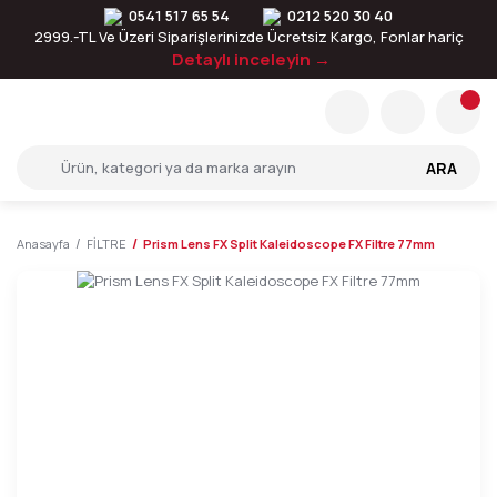
0541 517 65 54
0212 520 30 40
2999.-TL Ve Üzeri Siparişlerinizde Ücretsiz Kargo, Fonlar hariç
Detaylı inceleyin →
ARA
Anasayfa
FİLTRE
Prism Lens FX Split Kaleidoscope FX Filtre 77mm