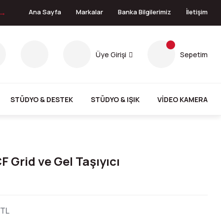
 →
Ana Sayfa
Markalar
Banka Bilgilerimiz
İletişim
Üye Girişi
Sepetim
STÜDYO & DESTEK
STÜDYO & IŞIK
VİDEO KAMERA
 Grid ve Gel Taşıyıcı
 TL