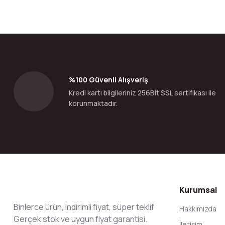
Bu ürünün fiyat bilgisi, resim, ürün açıklamalarında ve diğer konular
Görüş ve önerileriniz için teşekkür ederiz.
Ürün resmi kalitesiz, bozuk veya görüntülenemiyor.
Ürün açıklamasında eksik bilgiler bulunuyor.
Ürün bilgilerinde hatalar bulunuyor.
%100 Güvenli Alışveriş
Ürün fiyatı diğer sitelerden daha pahalı.
Kredi kartı bilgileriniz 256Bit SSL sertifikası ile
Bu ürüne benzer farklı alternatifler olmalı.
korunmaktadır.
Kurumsal
Binlerce ürün, indirimli fiyat, süper teklif
Hakkımızda
Gerçek stok ve uygun fiyat garantisi.
İletişim