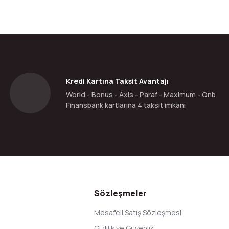
da yetersiz gördüğünüz noktaları öneri formunu kullanarak tarafımıza ilete
Bu ürüne ilk yorumu siz yapın!
Yorum Yaz
Kredi Kartına Taksit Avantajı
World - Bonus - Axis - Paraf - Maximum - Qnb
Finansbank kartlarına 4 taksit imkanı
Gönder
Sözleşmeler
Mesafeli Satış Sözleşmesi
Gizlilik ve Güvenlik