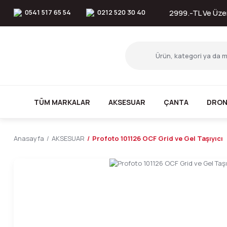
0541 517 65 54
0212 520 30 40
2999.-TL Ve Üzer
TÜM MARKALAR
AKSESUAR
ÇANTA
DRON
Anasayfa
AKSESUAR
Profoto 101126 OCF Grid ve Gel Taşıyıcı