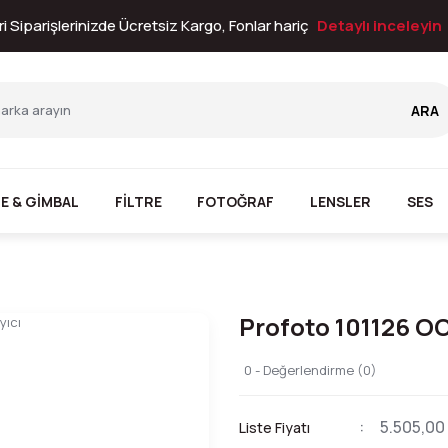
i Siparişlerinizde Ücretsiz Kargo, Fonlar hariç
Detaylı inceleyin
ARA
E & GİMBAL
FİLTRE
FOTOĞRAF
LENSLER
SES
Profoto 101126 OCF
0 - Değerlendirme (0)
5.505,00
Liste Fiyatı