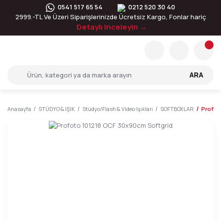
0541 517 65 54
0212 520 30 40
2999.-TL Ve Üzeri Siparişlerinizde Ücretsiz Kargo, Fonlar hariç
Detaylı inceleyin →
ARA
Anasayfa
STÜDYO & IŞIK
Stüdyo/Flash & Video Işıkları
SOFTBOXLAR
Profot