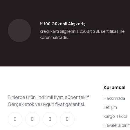
Ürün açıklamasında eksik bilgiler bulunuyor.
Ürün bilgilerinde hatalar bulunuyor.
%100 Güvenli Alışveriş
Ürün fiyatı diğer sitelerden daha pahalı.
Kredi kartı bilgileriniz 256Bit SSL sertifikası ile
Bu ürüne benzer farklı alternatifler olmalı.
korunmaktadır.
Kurumsal
Binlerce ürün, indirimli fiyat, süper teklif
Hakkımızda
Gerçek stok ve uygun fiyat garantisi.
İletişim
Kargo Takibi
Havale Bildir