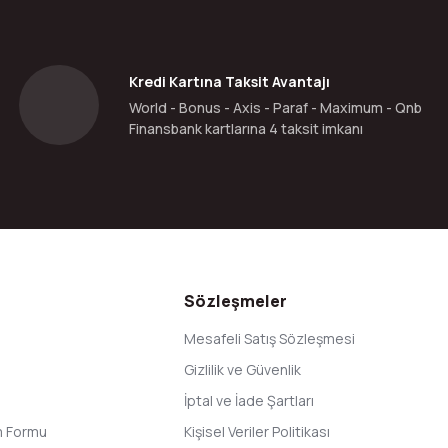
Yorum Yaz
Kredi Kartına Taksit Avantajı
World - Bonus - Axis - Paraf - Maximum - Qnb
Finansbank kartlarına 4 taksit imkanı
Gönder
Sözleşmeler
Mesafeli Satış Sözleşmesi
Gizlilik ve Güvenlik
İptal ve İade Şartları
im Formu
Kişisel Veriler Politikası