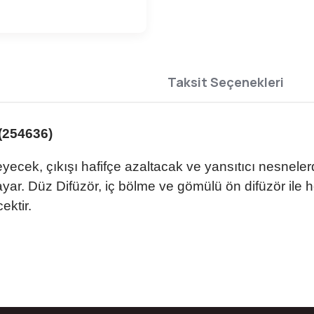
Taksit Seçenekleri
(254636)
yecek, çıkışı hafifçe azaltacak ve yansıtıcı nesnele
ar. Düz Difüzör, iç bölme ve gömülü ön difüzör ile h
ektir.
da yetersiz gördüğünüz noktaları öneri formunu kullanarak tarafımıza ilete
Bu ürüne ilk yorumu siz yapın!