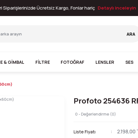
i Siparişlerinizde Ücretsiz Kargo, Fonlar hariç
Detaylı inceleyin
ARA
E & GİMBAL
FİLTRE
FOTOĞRAF
LENSLER
SES
x60cm)
Profoto 254636 RF
0 - Değerlendirme (0)
2.198,00 
Liste Fiyatı