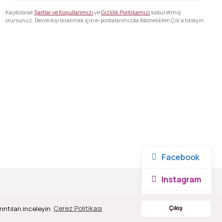
Kaydolarak
Şartlar ve Koşullarımızı
ve
Gizlilik Politikamızı
kabul etmiş
olursunuz. Devre dışı bırakmak için e-postalarımızda Abonelikten Çık'a tıklayın.
Facebook
Instagram
Whatsapp
ıntıları inceleyin
Çerez Politikası
Çıkış