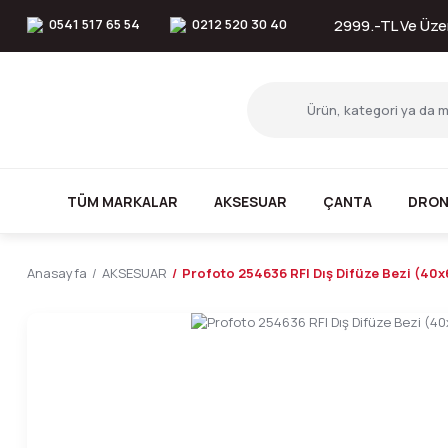
0541 517 65 54
0212 520 30 40
2999.-TL Ve Üzer
TÜM MARKALAR
AKSESUAR
ÇANTA
DRON
Anasayfa
AKSESUAR
Profoto 254636 RFI Dış Difüze Bezi (40