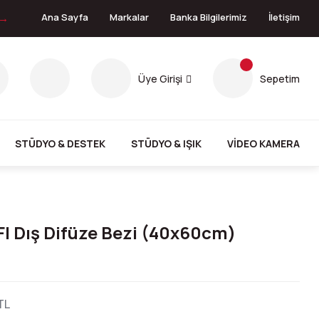
 →
Ana Sayfa
Markalar
Banka Bilgilerimiz
İletişim
Üye Girişi
Sepetim
STÜDYO & DESTEK
STÜDYO & IŞIK
VİDEO KAMERA
I Dış Difüze Bezi (40x60cm)
TL