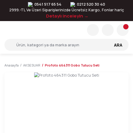
0541 517 65 54
0212 520 30 40
2999.-TL Ve Üzeri Siparişlerinizde Ücretsiz Kargo, Fonlar hariç
Detaylı inceleyin →
ARA
Anasayfa
AKSESUAR
Profoto 464311 Gobo Tutucu Seti