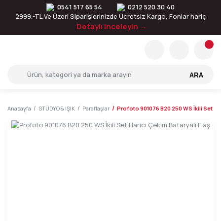
0541 517 65 54
0212 520 30 40
2999.-TL Ve Üzeri Siparişlerinizde Ücretsiz Kargo, Fonlar hariç
Detaylı inceleyin →
ARA
Anasayfa
STÜDYO & IŞIK
Paraflaşlar
Profoto 901076 B20 250 WS İkili Set Har