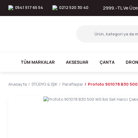
0541 517 65 54
0212 520 30 40
2999.-TL Ve Üzer
TÜM MARKALAR
AKSESUAR
ÇANTA
DRON
Anasayfa
STÜDYO & IŞIK
Paraflaşlar
Profoto 901078 B30 500 W