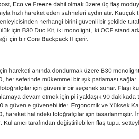
st, Eco ve Freeze dahil olmak üzere üç flaş moduyla 
la hızlı hareket eden sahneleri aydınlatır. Kauçuk tutm
yicisinden herhangi birini güvenli bir şekilde tutabil
ülük için B30 Duo Kit, iki monolight, iki OCF stand adap
i için bir Core Backpack II içerir.
m için hareketi anında dondurmak üzere B30 monoligh
0, her seferinde mükemmel bir ışık patlaması sağlar. 
fotoğrafçılar için güvenilir bir seçenek sunar. Flaşı k
akalamaya devam etmek için pili yaklaşık 90 dakikada 
 B30'a güvenle güvenebilirler. Ergonomik ve Yüksek Kal
hareket halindeki fotoğrafçılar için tasarlanmıştır. İ
. Kullanıcı tarafından değiştirilebilen flaş tüpü, set