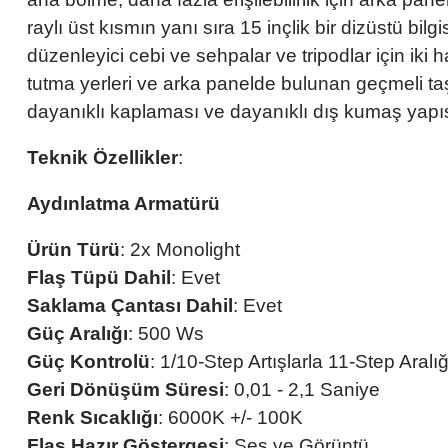
raylı üst kısmın yanı sıra 15 inçlik bir dizüstü bil
düzenleyici cebi ve sehpalar ve tripodlar için iki
tutma yerleri ve arka panelde bulunan geçmeli taşı
dayanıklı kaplaması ve dayanıklı dış kumaş yapısıyl
Teknik Özellikler
:
Aydınlatma Armatürü
Ürün Türü
: 2x Monolight
Flaş Tüpü Dahil
: Evet
Saklama Çantası Dahil
: Evet
Güç Aralığı
: 500 Ws
Güç Kontrolü
: 1/10-Step Artışlarla 11-Step Aralığ
Geri Dönüşüm Süresi
: 0,01 - 2,1 Saniye
Renk Sıcaklığı
: 6000K +/- 100K
Flaş Hazır Göstergesi
: Ses ve Görüntü