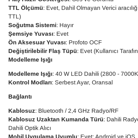
TTL Ölçümü
: Evet, Dahil Olmayan Verici aracıl
TTL)
Soğutma Sistemi
: Hayır
Şemsiye Yuvası
: Evet
Ön Aksesuar Yuvası
: Profoto OCF
Değiştirilebilir Flaş Tüpü
: Evet (Kullanıcı Tarafın
Modelleme Işığı
Modelleme Işığı
: 40 W LED Dahili (2800 - 7000K
Kontrol Modları
: Serbest Ayar, Oransal
Bağlantı
Kablosuz
: Bluetooth / 2,4 GHz Radyo/RF
Kablosuz Uzaktan Kumanda Türü
: Dahili Rady
Dahili Optik Alıcı
Mobil Uygulama Uyumlu
: Evet: Android ve iOS