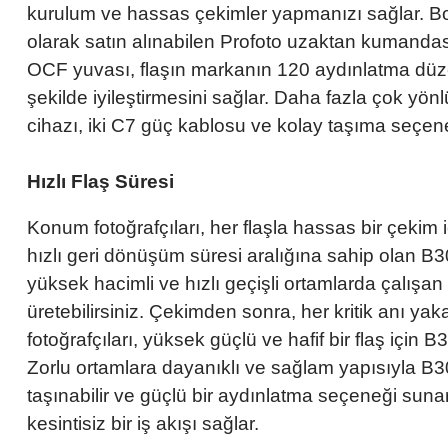
kurulum ve hassas çekimler yapmanızı sağlar. Boo
olarak satın alınabilen Profoto uzaktan kumandasıy
OCF yuvası, flaşın markanın 120 aydınlatma düzenle
şekilde iyileştirmesini sağlar. Daha fazla çok yönl
cihazı, iki C7 güç kablosu ve kolay taşıma seçeneğ
Hızlı Flaş Süresi
Konum fotoğrafçıları, her flaşla hassas bir çeki
hızlı geri dönüşüm süresi aralığına sahip olan B3
yüksek hacimli ve hızlı geçişli ortamlarda çalışan 
üretebilirsiniz. Çekimden sonra, her kritik anı y
fotoğrafçıları, yüksek güçlü ve hafif bir flaş için
Zorlu ortamlara dayanıklı ve sağlam yapısıyla B30, 
taşınabilir ve güçlü bir aydınlatma seçeneği sunar
kesintisiz bir iş akışı sağlar.