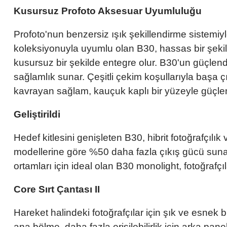
Kusursuz Profoto Aksesuar Uyumluluğu
Profoto'nun benzersiz ışık şekillendirme sistemi
koleksiyonuyla uyumlu olan B30, hassas bir şekilde 
kusursuz bir şekilde entegre olur. B30'un güçlend
sağlamlık sunar. Çeşitli çekim koşullarıyla başa ç
kavrayan sağlam, kauçuk kaplı bir yüzeyle güçlendi
Geliştirildi
Hedef kitlesini genişleten B30, hibrit fotoğrafçılık 
modellerine göre %50 daha fazla çıkış gücü sunara
ortamları için ideal olan B30 monolight, fotoğraf
Core Sırt Çantası II
Hareket halindeki fotoğrafçılar için şık ve esnek 
ana bölme, daha fazla erişilebilirlik için arka pan