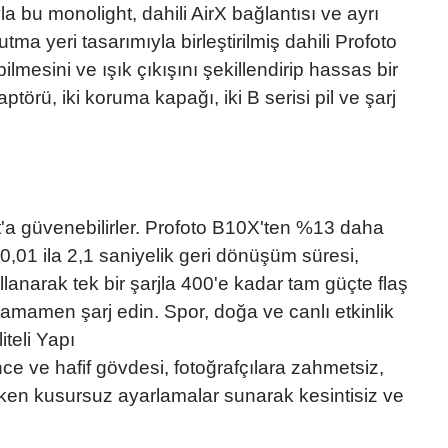
bu monolight, dahili AirX bağlantısı ve ayrı
a yeri tasarımıyla birleştirilmiş dahili Profoto
mesini ve ışık çıkışını şekillendirip hassas bir
törü, iki koruma kapağı, iki B serisi pil ve şarj
t'a güvenebilirler. Profoto B10X'ten %13 daha
0,01 ila 2,1 saniyelik geri dönüşüm süresi,
ullanarak tek bir şarjla 400'e kadar tam güçte flaş
tamamen şarj edin. Spor, doğa ve canlı etkinlik
iteli Yapı
nce ve hafif gövdesi, fotoğrafçılara zahmetsiz,
teyken kusursuz ayarlamalar sunarak kesintisiz ve