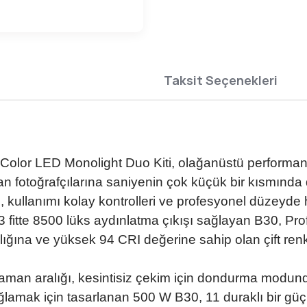
Taksit Seçenekleri
Color LED Monolight Duo Kiti, olağanüstü performans 
an fotoğrafçılarına saniyenin çok küçük bir kısmında
llanımı kolay kontrolleri ve profesyonel düzeyde hızı
 fitte 8500 lüks aydınlatma çıkışı sağlayan B30, Prof
ğına ve yüksek 94 CRI değerine sahip olan çift renkli
 zaman aralığı, kesintisiz çekim için dondurma modun
sağlamak için tasarlanan 500 W B30, 11 duraklı bir g