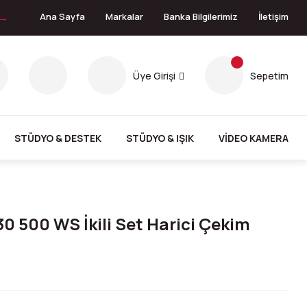
 →
Ana Sayfa
Markalar
Banka Bilgilerimiz
İletişim
Üye Girişi
Sepetim
STÜDYO & DESTEK
STÜDYO & IŞIK
VİDEO KAMERA
0 500 WS İkili Set Harici Çekim