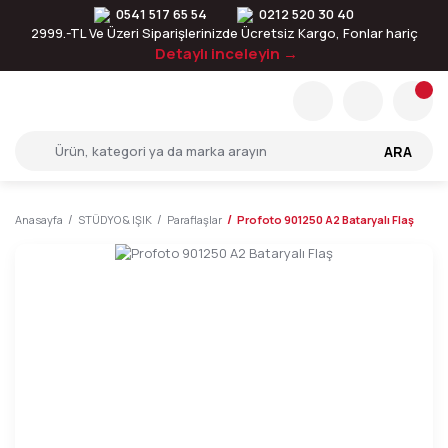
0541 517 65 54
0212 520 30 40
2999.-TL Ve Üzeri Siparişlerinizde Ücretsiz Kargo, Fonlar hariç
Detaylı inceleyin →
ARA
Anasayfa
STÜDYO & IŞIK
Paraflaşlar
Profoto 901250 A2 Bataryalı Flaş