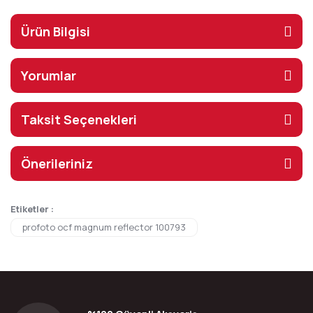
Ürün Bilgisi
Yorumlar
Taksit Seçenekleri
Önerileriniz
Etiketler :
profoto ocf magnum reflector 100793