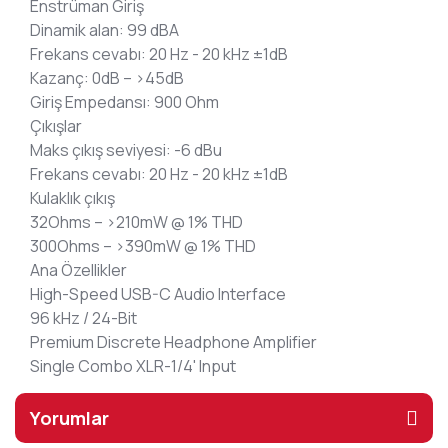
Enstrüman Giriş
Dinamik alan: 99 dBA
Frekans cevabı: 20 Hz - 20 kHz ±1dB
Kazanç: 0dB – >45dB
Giriş Empedansı: 900 Ohm
Çıkışlar
Maks çıkış seviyesi: -6 dBu
Frekans cevabı: 20 Hz - 20 kHz ±1dB
Kulaklık çıkış
32Ohms – >210mW @ 1% THD
300Ohms – >390mW @ 1% THD
Ana Özellikler
High-Speed USB-C Audio Interface
96 kHz / 24-Bit
Premium Discrete Headphone Amplifier
Single Combo XLR-1/4' Input
Yorumlar