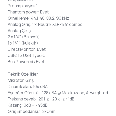
Preamp sayısı: 1
Phantom power: Evet
Örnekleme: 44.1, 48, 88.2, 96 kHz
Analog Giriş: 1 x Neutrik XLR-1/4” combo
Analog Çıkış:
2 x 1/4" (Balanslı)
1 x 1/4" (Kulaklık)
Direct Monitor: Evet
USB: 1 x USB Type C
Bus Powered : Evet
Teknik Özellikler
Mikrofon Giriş
Dinamik alan: 104 dBA
Eşdeğer Gürültü: -128 dBA @ Max kazanç, A-weighted
Frekans cevabı: 20 Hz - 20 kHz ±1dB
Kazanç: 0dB – >45dB
Giriş Empedansı:1.3 kOhm