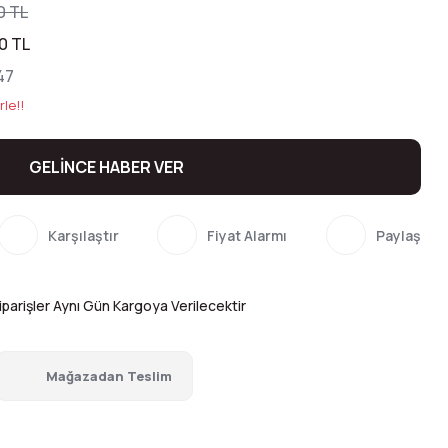
0 TL
0 TL
47
rle!!
GELİNCE HABER VER
Karşılaştır
Fiyat Alarmı
Paylaş
parişler Aynı Gün Kargoya Verilecektir
Mağazadan Teslim