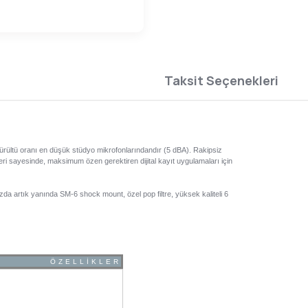
Taksit Seçenekleri
rültü oranı en düşük stüdyo mikrofonlarındandır (5 dBA). Rakipsiz
eri sayesinde, maksimum özen gerektiren dijital kayıt uygulamaları için
zda artık yanında SM-6 shock mount, özel pop filtre, yüksek kaliteli 6
ÖZELLİKLER