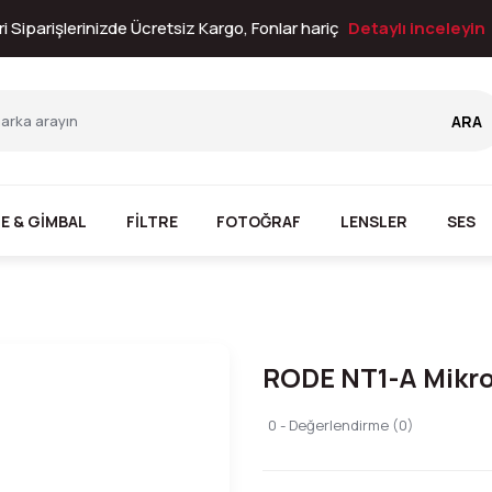
i Siparişlerinizde Ücretsiz Kargo, Fonlar hariç
Detaylı inceleyin
ARA
E & GİMBAL
FİLTRE
FOTOĞRAF
LENSLER
SES
RODE NT1-A Mikr
0 - Değerlendirme (0)