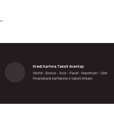
da yetersiz gördüğünüz noktaları öneri formunu kullanarak tarafımıza ilete
arı
Bu ürüne ilk yorumu siz yapın!
Yorum Yaz
Kredi Kartına Taksit Avantajı
World - Bonus - Axis - Paraf - Maximum - Qnb
Finansbank kartlarına 4 taksit imkanı
Gönder