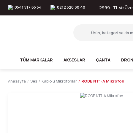
0541 517 65 54
0212 520 30 40
2999.-TL Ve Üzer
TÜM MARKALAR
AKSESUAR
ÇANTA
DRON
Anasayfa
Ses
Kablolu Mikrofonlar
RODE NT1-A Mikrofon