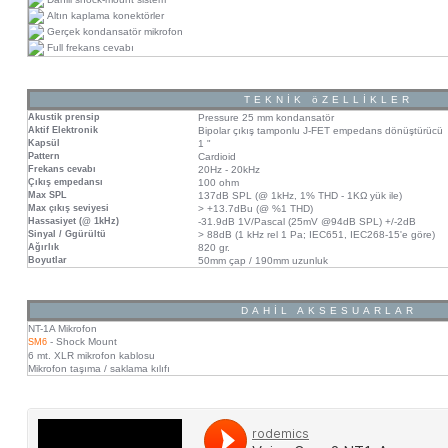
Altın kaplama konektörler
Gerçek kondansatör mikrofon
Full frekans cevabı
TEKNİK öZELLİKLER
Akustik prensip
Pressure 25 mm kondansatör
Aktif Elektronik
Bipolar çıkış tamponlu J-FET empedans dönüştürücü
Kapsül
1 "
Pattern
Cardioid
Frekans cevabı
20Hz - 20kHz
Çıkış empedansı
100 ohm
Max SPL
137dB SPL (@ 1kHz, 1% THD - 1KΩ yük ile)
Max çıkış seviyesi
> +13.7dBu (@ %1 THD)
Hassasiyet (@ 1kHz)
-31.9dB 1V/Pascal (25mV @94dB SPL) +/-2dB
Sinyal / Ggürültü
> 88dB (1 kHz rel 1 Pa; IEC651, IEC268-15'e göre)
Ağırlık
820 gr.
Boyutlar
50mm çap / 190mm uzunluk
DAHİL AKSESUARLAR
NT-1A Mikrofon
- Shock Mount
SM6
6 mt. XLR mikrofon kablosu
Mikrofon taşıma / saklama kılıfı