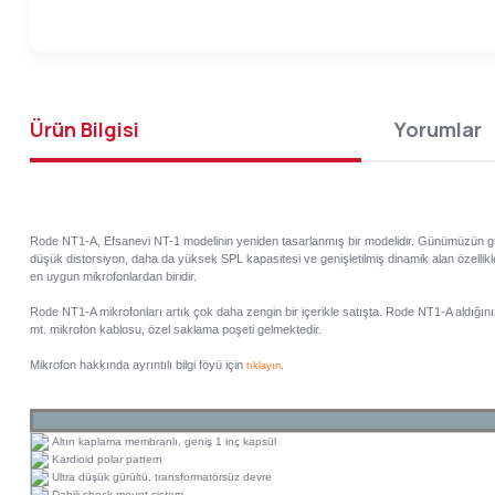
Ürün Bilgisi
Yorumlar
Rode NT1-A, Efsanevi NT-1 modelinin yeniden tasarlanmış bir modelidir. Günümüzün gü
düşük distorsiyon, daha da yüksek SPL kapasitesi ve genişletilmiş dinamik alan özellikl
en uygun mikrofonlardan biridir.
Rode NT1-A mikrofonları artık çok daha zengin bir içerikle satışta. Rode NT1-A aldığını
mt. mikrofon kablosu, özel saklama poşeti gelmektedir.
Mikrofon hakkında ayrıntılı bilgi föyü için
.
tıklayın
Altın kaplama membranlı, geniş 1 inç kapsül
Kardioid polar pattern
Ultra düşük gürültü, transformatörsüz devre
Dahili shock-mount sistem