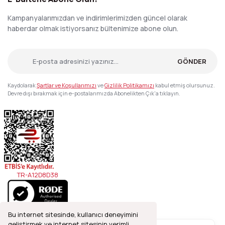
Kampanyalarımızdan ve indirimlerimizden güncel olarak
haberdar olmak istiyorsanız bültenimize abone olun.
GÖNDER
Kaydolarak
Şartlar ve Koşullarımızı
ve
Gizlilik Politikamızı
kabul etmiş olursunuz.
Devre dışı bırakmak için e-postalarımızda Abonelikten Çık'a tıklayın.
TR-A12D8D38
Bu internet sitesinde, kullanıcı deneyimini
geliştirmek ve internet sitesinin verimli