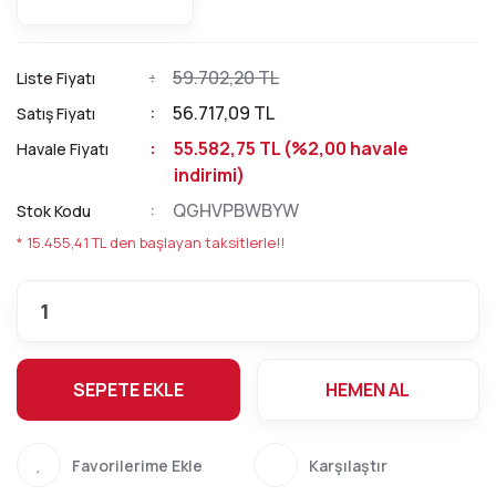
59.702,20 TL
Liste Fiyatı
56.717,09 TL
Satış Fiyatı
55.582,75 TL (%2,00 havale
Havale Fiyatı
indirimi)
QGHVPBWBYW
Stok Kodu
* 15.455,41 TL den başlayan taksitlerle!!
SEPETE EKLE
HEMEN AL
Karşılaştır