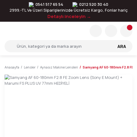
0541 517 65 54
0212 520 30 40
2999.-TL Ve Üzeri Siparişlerinizde Ücretsiz Kargo, Fonlar hariç
Detaylı inceleyin →
ARA
Anasayfa
Lensler
Aynasız Makine Lensleri
Samyang AF 60-180mm F2.8 FE Z