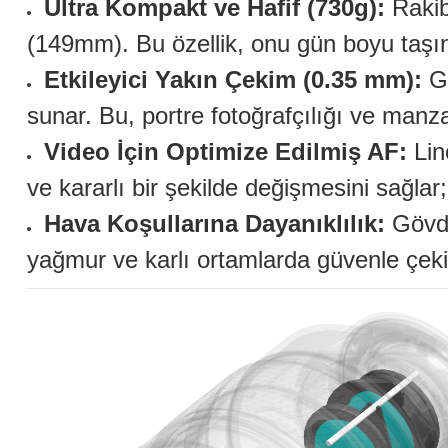
Ultra Kompakt ve Hafif (730g):
Rakib
(149mm). Bu özellik, onu gün boyu taşınab
Etkileyici Yakın Çekim (0.35 mm):
Ge
sunar. Bu, portre fotoğrafçılığı ve manz
Video İçin Optimize Edilmiş AF:
Lin
ve kararlı bir şekilde değişmesini sağlar
Hava Koşullarına Dayanıklılık:
Gövde 
yağmur ve karlı ortamlarda güvenle çekim