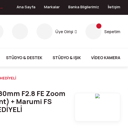
 →
Ana Sayfa
Markalar
Banka Bilgilerimiz
İletişim
Üye Girişi
Sepetim
STÜDYO & DESTEK
STÜDYO & IŞIK
VİDEO KAMERA
HEDİYELİ
80mm F2.8 FE Zoom
nt) + Marumi FS
DİYELİ