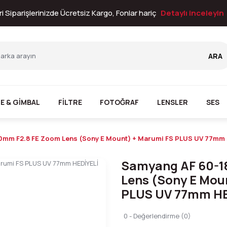
i Siparişlerinizde Ücretsiz Kargo, Fonlar hariç
Detaylı inceleyin
ARA
E & GİMBAL
FİLTRE
FOTOĞRAF
LENSLER
SES
0mm F2.8 FE Zoom Lens (Sony E Mount) + Marumi FS PLUS UV 77mm 
Samyang AF 60-1
Lens (Sony E Mou
PLUS UV 77mm HE
0 - Değerlendirme (0)