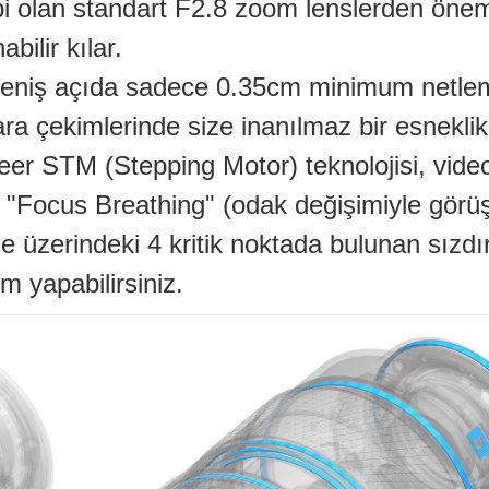
i olan standart F2.8 zoom lenslerden öneml
ilir kılar.
niş açıda sadece 0.35cm minimum netlem
ara çekimlerinde size inanılmaz bir esneklik
eer STM (Stepping Motor) teknolojisi, vide
; "Focus Breathing" (odak değişimiyle görüş
üzerindeki 4 kritik noktada bulunan sızdır
 yapabilirsiniz.