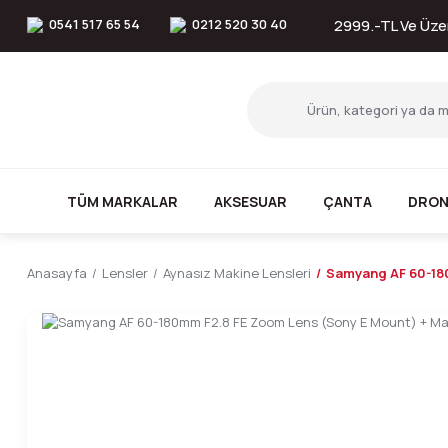
0541 517 65 54
0212 520 30 40
2999.-TL Ve Üzer
TÜM MARKALAR
AKSESUAR
ÇANTA
DRON
Anasayfa
Lensler
Aynasız Makine Lensleri
Samyang AF 60-18