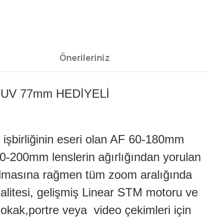
Önerileriniz
S UV 77mm HEDİYELİ
 işbirliğinin eseri olan AF 60-180mm
t 70-200mm lenslerin ağırlığından yorulan
a olmasına rağmen tüm zoom aralığında
itesi, gelişmiş Linear STM motoru ve
okak,portre veya video çekimleri için