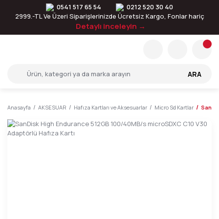
0541 517 65 54
0212 520 30 40
2999.-TL Ve Üzeri Siparişlerinizde Ücretsiz Kargo, Fonlar hariç
Detaylı inceleyin →
ARA
Anasayfa
AKSESUAR
Hafıza Kartları ve Aksesuarlar
Micro Sd Kartlar
SanDis