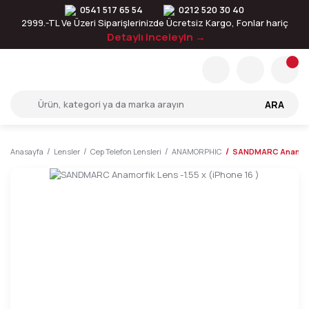
0541 517 65 54
0212 520 30 40
2999.-TL Ve Üzeri Siparişlerinizde Ücretsiz Kargo, Fonlar hariç
Detaylı inceleyin →
ARA
Anasayfa
Lensler
Cep Telefon Lensleri
ANAMORPHIC
SANDMARC Anamorfik