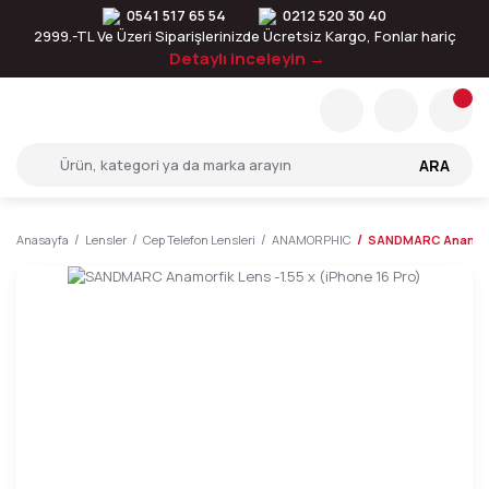
0541 517 65 54
0212 520 30 40
2999.-TL Ve Üzeri Siparişlerinizde Ücretsiz Kargo, Fonlar hariç
Detaylı inceleyin →
ARA
Anasayfa
Lensler
Cep Telefon Lensleri
ANAMORPHIC
SANDMARC Anamorfik