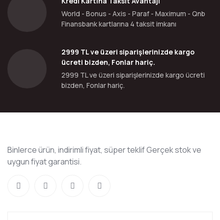
Kredi Kartına Taksit Avantajı
World - Bonus - Axis - Paraf - Maximum - Qnb
Finansbank kartlarına 4 taksit imkanı
2999 TL ve üzeri siparişlerinizde kargo
ücreti bizden, Fonlar hariç.
2999 TL ve üzeri siparişlerinizde kargo ücreti
bizden, Fonlar hariç.
Binlerce ürün, indirimli fiyat, süper teklif Gerçek stok ve
uygun fiyat garantisi.