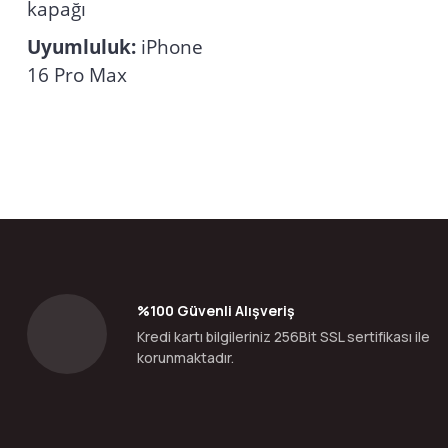
kapağı
Uyumluluk:
iPhone
16 Pro Max
Bu ürünün fiyat bilgisi, resim, ürün açıklamalarında ve diğer konular
Görüş ve önerileriniz için teşekkür ederiz.
Ürün resmi kalitesiz, bozuk veya görüntülenemiyor.
Ürün açıklamasında eksik bilgiler bulunuyor.
Ürün bilgilerinde hatalar bulunuyor.
%100 Güvenli Alışveriş
Ürün fiyatı diğer sitelerden daha pahalı.
Kredi kartı bilgileriniz 256Bit SSL sertifikası ile
Bu ürüne benzer farklı alternatifler olmalı.
korunmaktadır.