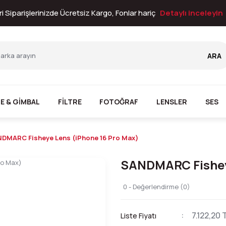
i Siparişlerinizde Ücretsiz Kargo, Fonlar hariç
Detaylı inceleyin
ARA
E & GİMBAL
FİLTRE
FOTOĞRAF
LENSLER
SES
DMARC Fisheye Lens (iPhone 16 Pro Max)
SANDMARC Fisheye
0 - Değerlendirme (0)
7.122,20 
Liste Fiyatı