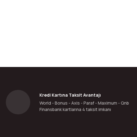
da yetersiz gördüğünüz noktaları öneri formunu kullanarak tarafımıza ilete
Bu ürüne ilk yorumu siz yapın!
Yorum Yaz
Kredi Kartına Taksit Avantajı
World - Bonus - Axis - Paraf - Maximum - Qnb
Finansbank kartlarına 4 taksit imkanı