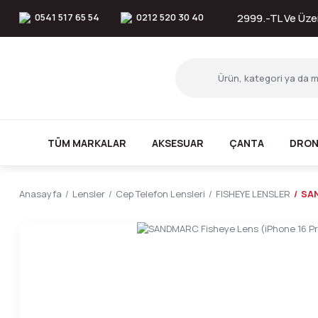
0541 517 65 54
0212 520 30 40
2999.-TL Ve Üzer
TÜM MARKALAR
AKSESUAR
ÇANTA
DRON
Anasayfa
Lensler
Cep Telefon Lensleri
FISHEYE LENSLER
SAN