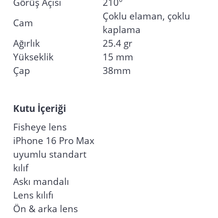
Görüş Açısı
210°
Çoklu elaman, çoklu
Cam
kaplama
Ağırlık
25.4 gr
Yükseklik
15 mm
Çap
38mm
Kutu İçeriği
Fisheye lens
iPhone 16 Pro Max
uyumlu standart
kılıf
Askı mandalı
Lens kılıfı
Ön & arka lens