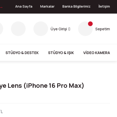
 →
Ana Sayfa
Markalar
Banka Bilgilerimiz
İletişim
Üye Girişi
Sepetim
STÜDYO & DESTEK
STÜDYO & IŞIK
VİDEO KAMERA
 Lens (iPhone 16 Pro Max)
TL