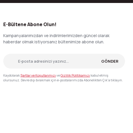
E-Bültene Abone Olun!
Kampanyalarımızdan ve indirimlerimizden güncel olarak
haberdar olmak istiyorsanız bültenimize abone olun.
GÖNDER
Kaydolarak
Şartlar ve Koşullarımızı
ve
Gizlilik Politikamızı
kabul etmiş
olursunuz. Devre dışı bırakmak için e-postalarımızda Abonelikten Çık'a tıklayın.