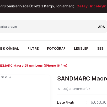
i Siparişlerinizde Ücretsiz Kargo, Fonlar hariç
Detaylı inceleyi
ARA
E & GİMBAL
FİLTRE
FOTOĞRAF
LENSLER
SES
DMARC Macro 25 mm Lens (iPhone 16 Pro)
SANDMARC Macro 
0 - Değerlendirme (0)
6.630,30
Liste Fiyatı