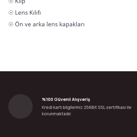
☉ Klip
☉ Lens Kılıfı
☉ Ön ve arka lens kapakları
Bu ürünün fiyat bilgisi, resim, ürün açıklamalarında ve diğer konular
Görüş ve önerileriniz için teşekkür ederiz.
Ürün resmi kalitesiz, bozuk veya görüntülenemiyor.
Ürün açıklamasında eksik bilgiler bulunuyor.
Ürün bilgilerinde hatalar bulunuyor.
%100 Güvenli Alışveriş
Ürün fiyatı diğer sitelerden daha pahalı.
Kredi kartı bilgileriniz 256Bit SSL sertifikası ile
Bu ürüne benzer farklı alternatifler olmalı.
korunmaktadır.