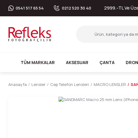
2999.-TL Ve Üzer
0541 517 65 54
0212 520 30 40
TÜM MARKALAR
AKSESUAR
ÇANTA
DRON
Anasayfa
Lensler
Cep Telefon Lensleri
MACRO LENSLER
SAN