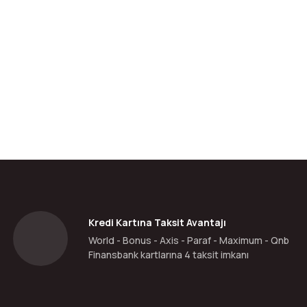
da yetersiz gördüğünüz noktaları öneri formunu kullanarak tarafımıza ilete
Bu ürüne ilk yorumu siz yapın!
Yorum Yaz
Kredi Kartına Taksit Avantajı
World - Bonus - Axis - Paraf - Maximum - Qnb
Finansbank kartlarına 4 taksit imkanı