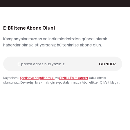
E-Bültene Abone Olun!
Kampanyalarımızdan ve indirimlerimizden güncel olarak
haberdar olmak istiyorsanız bültenimize abone olun.
GÖNDER
Kaydolarak
Şartlar ve Koşullarımızı
ve
Gizlilik Politikamızı
kabul etmiş
olursunuz. Devre dışı bırakmak için e-postalarımızda Abonelikten Çık'a tıklayın.