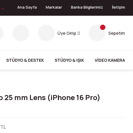
n →
Ana Sayfa
Markalar
Banka Bilgilerimiz
İletişim
Üye Girişi
Sepetim
STÜDYO & DESTEK
STÜDYO & IŞIK
VİDEO KAMERA
25 mm Lens (iPhone 16 Pro)
 TL