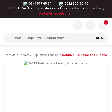
0541 517 65 54
0212 520 30 40
2999.-TL Ve Üzeri Siparişlerinizde Ücretsiz Kargo, Fonlar hariç
Detaylı inceleyin →
ARA
Anasayfa
Lensler
Cep Telefon Lensleri
SANDMARC Probe Lens (iPhone 16 