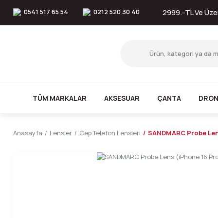
0541 517 65 54
0212 520 30 40
2999.-TL Ve Üzer
TÜM MARKALAR
AKSESUAR
ÇANTA
DRON
Anasayfa
Lensler
Cep Telefon Lensleri
SANDMARC Probe Lens