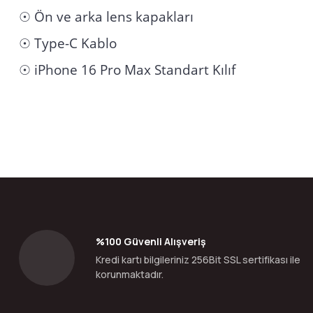
☉ Ön ve arka lens kapakları
☉ Type-C Kablo
☉ iPhone 16 Pro Max Standart Kılıf
Bu ürünün fiyat bilgisi, resim, ürün açıklamalarında ve diğer konular
Görüş ve önerileriniz için teşekkür ederiz.
Ürün resmi kalitesiz, bozuk veya görüntülenemiyor.
Ürün açıklamasında eksik bilgiler bulunuyor.
Ürün bilgilerinde hatalar bulunuyor.
%100 Güvenli Alışveriş
Ürün fiyatı diğer sitelerden daha pahalı.
Kredi kartı bilgileriniz 256Bit SSL sertifikası ile
Bu ürüne benzer farklı alternatifler olmalı.
korunmaktadır.