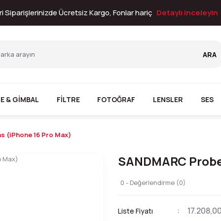
i Siparişlerinizde Ücretsiz Kargo, Fonlar hariç
Detaylı inceleyin
ARA
E & GİMBAL
FİLTRE
FOTOĞRAF
LENSLER
SES
 (iPhone 16 Pro Max)
SANDMARC Probe 
0 - Değerlendirme (0)
17.208,0
Liste Fiyatı