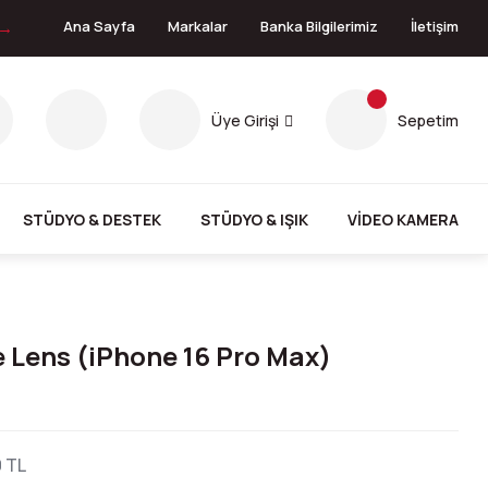
 →
Ana Sayfa
Markalar
Banka Bilgilerimiz
İletişim
Üye Girişi
Sepetim
STÜDYO & DESTEK
STÜDYO & IŞIK
VİDEO KAMERA
Lens (iPhone 16 Pro Max)
0 TL