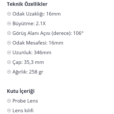
Teknik Özellikler
☉ Odak Uzaklığı: 16mm
☉ Büyütme: 2.1X
☉ Görüş Alanı Açısı (derece): 106°
☉ Odak Mesafesi: 16mm
☉ Uzunluk: 346mm
☉ Çap: 35,3 mm
☉ Ağırlık: 258 gr
Kutu İçeriği
☉ Probe Lens
☉ Lens kılıfı