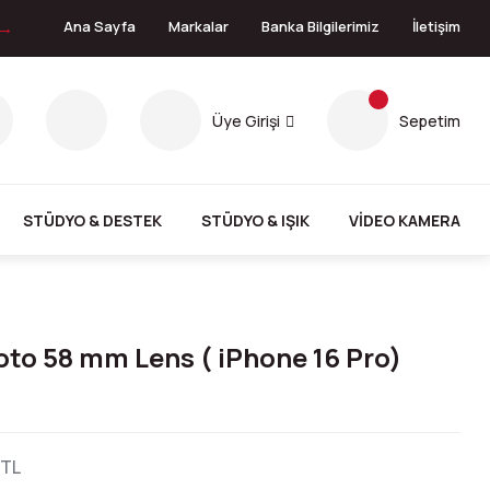
 →
Ana Sayfa
Markalar
Banka Bilgilerimiz
İletişim
Üye Girişi
Sepetim
STÜDYO & DESTEK
STÜDYO & IŞIK
VİDEO KAMERA
o 58 mm Lens ( iPhone 16 Pro)
 TL