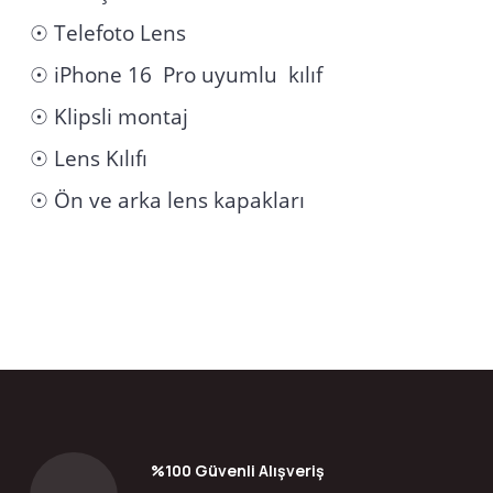
☉ Telefoto Lens
☉ iPhone 16 Pro uyumlu kılıf
☉ Klipsli montaj
☉ Lens Kılıfı
☉ Ön ve arka lens kapakları
Bu ürünün fiyat bilgisi, resim, ürün açıklamalarında ve diğer konular
Görüş ve önerileriniz için teşekkür ederiz.
Ürün resmi kalitesiz, bozuk veya görüntülenemiyor.
Ürün açıklamasında eksik bilgiler bulunuyor.
Ürün bilgilerinde hatalar bulunuyor.
%100 Güvenli Alışveriş
Ürün fiyatı diğer sitelerden daha pahalı.