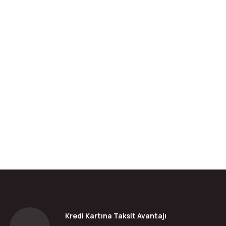
da yetersiz gördüğünüz noktaları öneri formunu kullanarak tarafımıza ilete
Bu ürüne ilk yorumu siz yapın!
Yorum Yaz
Kredi Kartına Taksit Avantajı