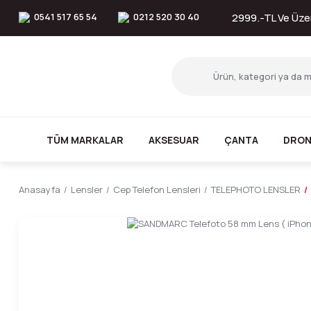
0541 517 65 54
0212 520 30 40
2999.-TL Ve Üzer
TÜM MARKALAR
AKSESUAR
ÇANTA
DRON
Anasayfa
Lensler
Cep Telefon Lensleri
TELEPHOTO LENSLER