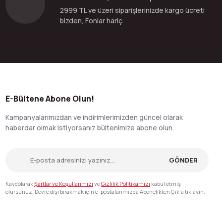
2999 TL ve üzeri siparişlerinizde kargo ücreti
bizden, Fonlar hariç.
E-Bültene Abone Olun!
Kampanyalarımızdan ve indirimlerimizden güncel olarak
haberdar olmak istiyorsanız bültenimize abone olun.
GÖNDER
Kaydolarak
Şartlar ve Koşullarımızı
ve
Gizlilik Politikamızı
kabul etmiş
olursunuz. Devre dışı bırakmak için e-postalarımızda Abonelikten Çık'a tıklayın.