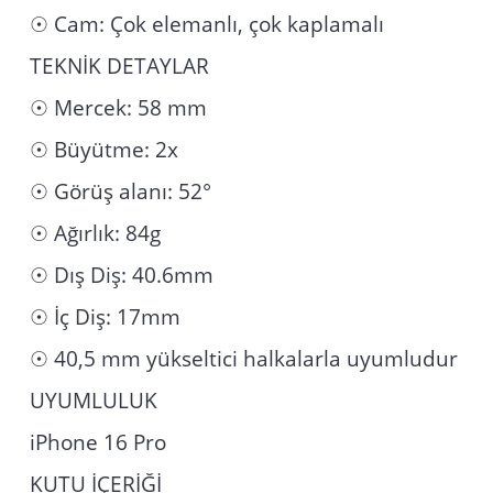
☉ Cam: Çok elemanlı, çok kaplamalı
TEKNİK DETAYLAR
☉ Mercek: 58 mm
☉ Büyütme: 2x
☉ Görüş alanı: 52°
☉ Ağırlık: 84g
☉ Dış Diş: 40.6mm
☉ İç Diş: 17mm
☉ 40,5 mm yükseltici halkalarla uyumludur
UYUMLULUK
iPhone 16 Pro
KUTU İÇERİĞİ