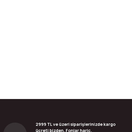
bilirsiniz.
2999 TL ve üzeri siparişlerinizde kargo
ücreti bizden, Fonlar hariç.