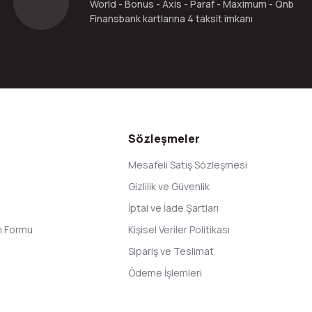
World - Bonus - Axis - Paraf - Maximum - Qnb
Finansbank kartlarına 4 taksit imkanı
Gönder
Sözleşmeler
Mesafeli Satış Sözleşmesi
Gizlilik ve Güvenlik
İptal ve İade Şartları
im Formu
Kişisel Veriler Politikası
Sipariş ve Teslimat
Ödeme İşlemleri