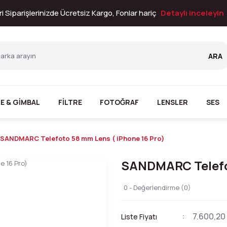
i Siparişlerinizde Ücretsiz Kargo, Fonlar hariç
Detaylı inceleyin
ARA
E & GİMBAL
FİLTRE
FOTOĞRAF
LENSLER
SES
SANDMARC Telefoto 58 mm Lens ( iPhone 16 Pro)
SANDMARC Telefot
0 - Değerlendirme (0)
7.600,20
Liste Fiyatı