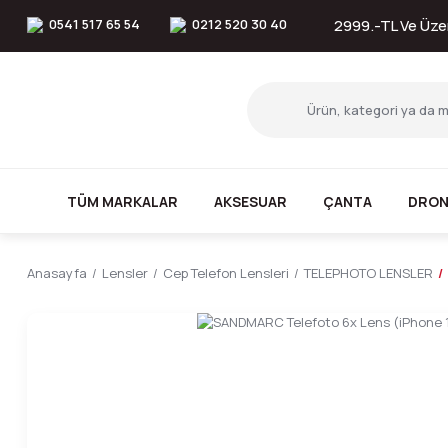
0541 517 65 54
0212 520 30 40
2999.-TL Ve Üzer
TÜM MARKALAR
AKSESUAR
ÇANTA
DRON
Anasayfa
Lensler
Cep Telefon Lensleri
TELEPHOTO LENSLER