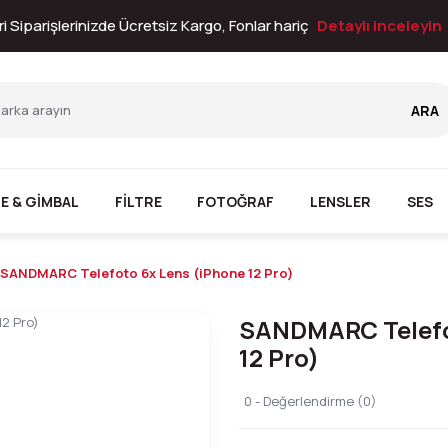
i Siparişlerinizde Ücretsiz Kargo, Fonlar hariç
Detaylı inceleyin
ARA
E & GİMBAL
FİLTRE
FOTOĞRAF
LENSLER
SES
SANDMARC Telefoto 6x Lens (iPhone 12 Pro)
SANDMARC Telefo
12 Pro)
0 - Değerlendirme (0)