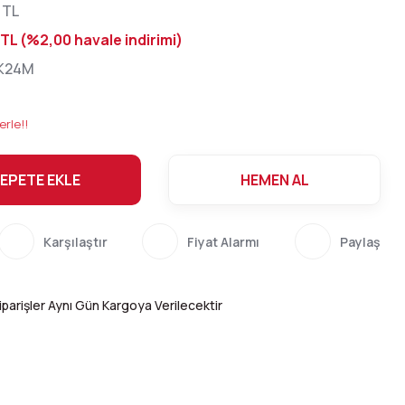
 TL
 TL (%2,00 havale indirimi)
K24M
erle!!
EPETE EKLE
HEMEN AL
Karşılaştır
Fiyat Alarmı
Paylaş
parişler Aynı Gün Kargoya Verilecektir