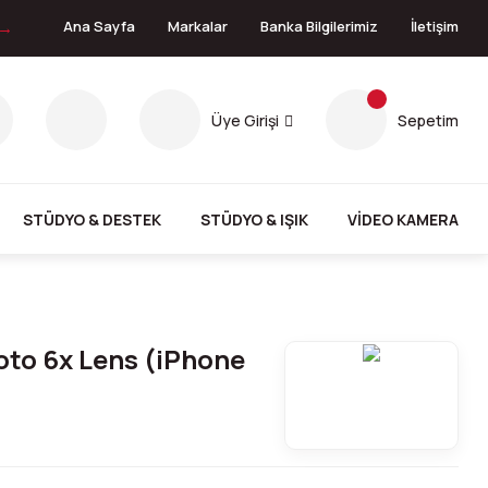
 →
Ana Sayfa
Markalar
Banka Bilgilerimiz
İletişim
Üye Girişi
Sepetim
STÜDYO & DESTEK
STÜDYO & IŞIK
VİDEO KAMERA
to 6x Lens (iPhone