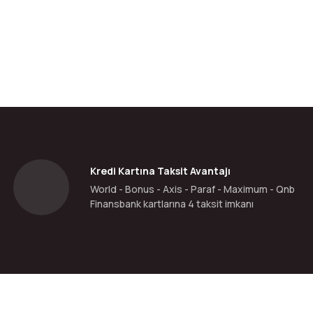
da yetersiz gördüğünüz noktaları öneri formunu kullanarak tarafımıza ilete
Bu ürüne ilk yorumu siz yapın!
Yorum Yaz
Kredi Kartına Taksit Avantajı
World - Bonus - Axis - Paraf - Maximum - Qnb
Finansbank kartlarına 4 taksit imkanı
Gönder