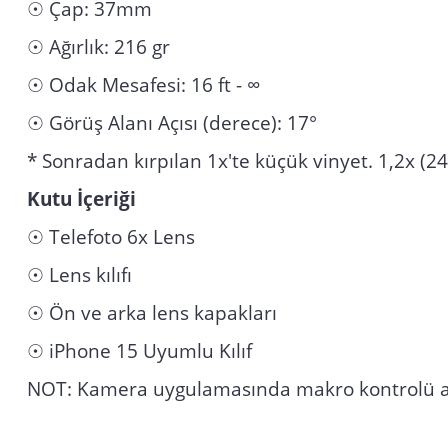
☉ Çap: 37mm
☉ Ağırlık: 216 gr
☉ Odak Mesafesi: 16 ft - ∞
☉ Görüş Alanı Açısı (derece): 17°
* Sonradan kırpılan 1x'te küçük vinyet. 1,2x (
Kutu İçeriği
☉ Telefoto 6x Lens
☉ Lens kılıfı
☉ Ön ve arka lens kapakları
☉ iPhone 15 Uyumlu Kılıf
NOT: Kamera uygulamasında makro kontrolü a