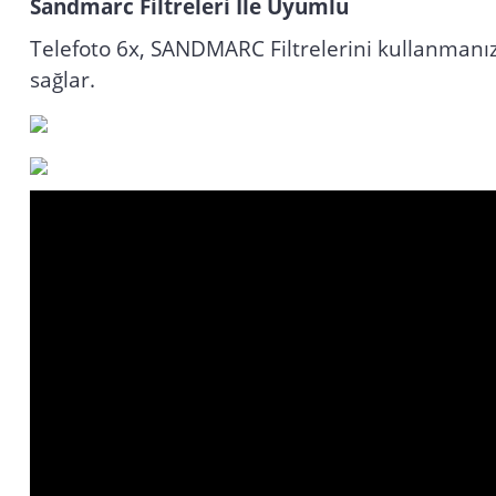
Sandmarc Filtreleri İle Uyumlu
Telefoto 6x, SANDMARC Filtrelerini kullanmanızı 
sağlar.