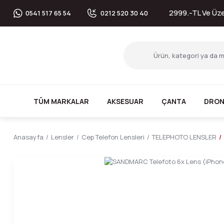
2999.-TL Ve Üzer
0541 517 65 54
0212 520 30 40
TÜM MARKALAR
AKSESUAR
ÇANTA
DRON
Anasayfa
Lensler
Cep Telefon Lensleri
TELEPHOTO LENSLER