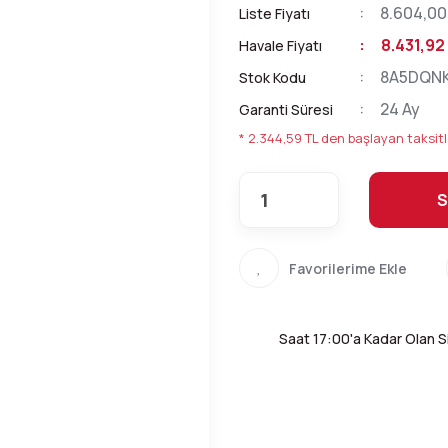
8.604,00
Liste Fiyatı
8.431,92
Havale Fiyatı
8A5DQN
Stok Kodu
24 Ay
Garanti Süresi
* 2.344,59 TL den başlayan taksitl
S
Saat 17:00'a Kadar Olan Si