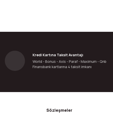
da yetersiz gördüğünüz noktaları öneri formunu kullanarak tarafımıza ilete
Bu ürüne ilk yorumu siz yapın!
Yorum Yaz
Kredi Kartına Taksit Avantajı
World - Bonus - Axis - Paraf - Maximum - Qnb
Finansbank kartlarına 4 taksit imkanı
Gönder
Sözleşmeler