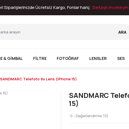
i Siparişlerinizde Ücretsiz Kargo, Fonlar hariç
Detaylı inceleyi
ARA
E & GİMBAL
FİLTRE
FOTOĞRAF
LENSLER
SES
SANDMARC Telefoto 6x Lens (iPhone 15)
SANDMARC Telefo
15)
0 - Değerlendirme (0)