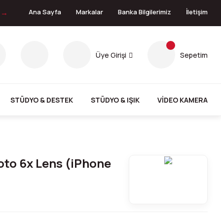
n →
Ana Sayfa
Markalar
Banka Bilgilerimiz
İletişim
Üye Girişi
Sepetim
STÜDYO & DESTEK
STÜDYO & IŞIK
VİDEO KAMERA
to 6x Lens (iPhone