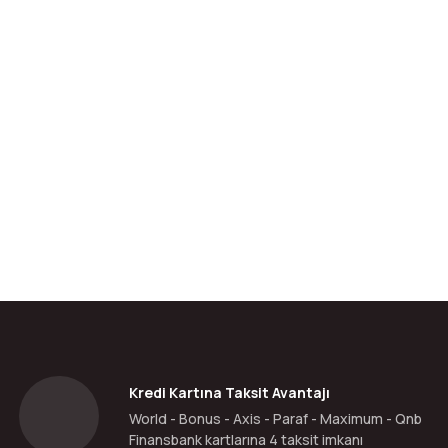
da yetersiz gördüğünüz noktaları öneri formunu kullanarak tarafımıza ilete
Bu ürüne ilk yorumu siz yapın!
Yorum Yaz
Kredi Kartına Taksit Avantajı
World - Bonus - Axis - Paraf - Maximum - Qnb
Finansbank kartlarına 4 taksit imkanı