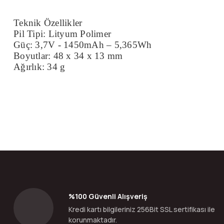
Teknik Özellikler
Pil Tipi: Lityum Polimer
Güç: 3,7V - 1450mAh – 5,365Wh
Boyutlar: 48 x 34 x 13 mm
Ağırlık: 34 g
Bu ürünün fiyat bilgisi, resim, ürün açıklamalarında ve diğer konular
Görüş ve önerileriniz için teşekkür ederiz.
Ürün resmi kalitesiz, bozuk veya görüntülenemiyor.
Ürün açıklamasında eksik bilgiler bulunuyor.
Ürün bilgilerinde hatalar bulunuyor.
%100 Güvenli Alışveriş
Ürün fiyatı diğer sitelerden daha pahalı.
Kredi kartı bilgileriniz 256Bit SSL sertifikası ile
Bu ürüne benzer farklı alternatifler olmalı.
korunmaktadır.