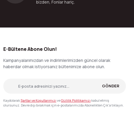
bizden, Fonlar hariç.
E-Bültene Abone Olun!
Kampanyalarımızdan ve indirimlerimizden güncel olarak
haberdar olmak istiyorsanız bültenimize abone olun.
GÖNDER
Kaydolarak
Şartlar ve Koşullarımızı
ve
Gizlilik Politikamızı
kabul etmiş
olursunuz. Devre dışı bırakmak için e-postalarımızda Abonelikten Çık'a tıklayın.