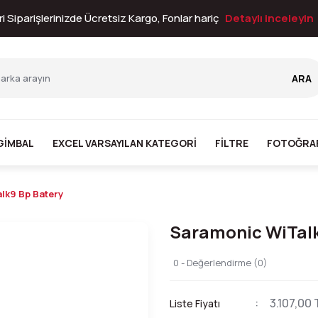
i Siparişlerinizde Ücretsiz Kargo, Fonlar hariç
Detaylı inceleyin
ARA
GİMBAL
EXCEL VARSAYILAN KATEGORI
FİLTRE
FOTOĞRA
lk9 Bp Batery
Saramonic WiTalk
0 - Değerlendirme (0)
3.107,00 
Liste Fiyatı