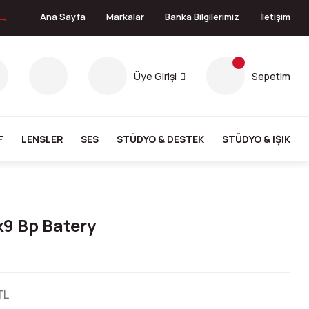
 →
Ana Sayfa
Markalar
Banka Bilgilerimiz
İletişim
Üye Girişi
Sepetim
F
LENSLER
SES
STÜDYO & DESTEK
STÜDYO & IŞIK
9 Bp Batery
TL