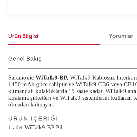
Ürün Bilgisi
Yorumlar
Genel Bakış
Saramonic
WiTalk9-BP,
WiTalk9 Kablosuz İnterkom An
1450 mAh güce sahiptir ve WiTalk9 CB6 veya CB10 Şa
kumandalı kulaklıklarda 15 saate kadar, WiTalk9 ana ku
kiralama şirketleri ve WiTalk9 sistemlerini kullanan
olmadan kalmayın.
ÜRÜN İÇERIĞI
1 adet WiTalk9-BP Pil