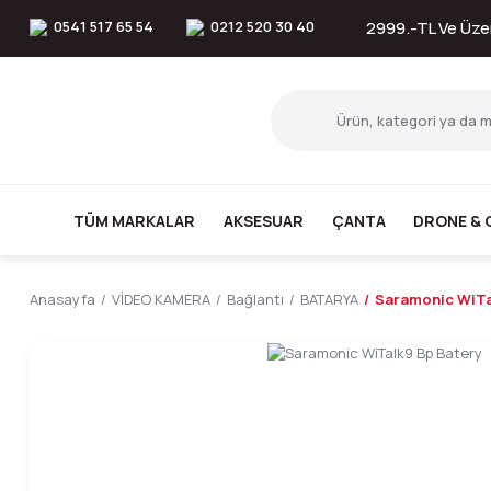
0541 517 65 54
0212 520 30 40
2999.-TL Ve Üzer
TÜM MARKALAR
AKSESUAR
ÇANTA
DRONE & 
Anasayfa
VİDEO KAMERA
Bağlantı
BATARYA
Saramonic WiTa