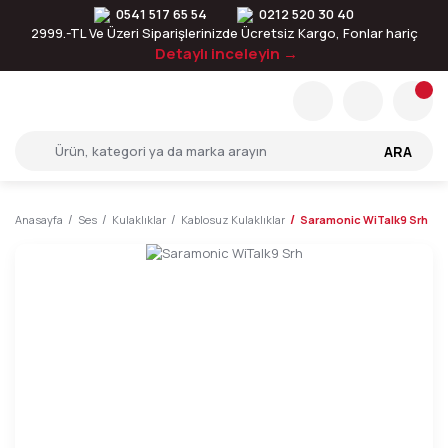
0541 517 65 54
0212 520 30 40
2999.-TL Ve Üzeri Siparişlerinizde Ücretsiz Kargo, Fonlar hariç
Detaylı inceleyin →
ARA
Anasayfa
Ses
Kulaklıklar
Kablosuz Kulaklıklar
Saramonic WiTalk9 Srh