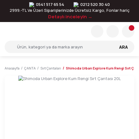
0541 517 65 54
0212 520 30 40
2999.-TL Ve Üzeri Siparişlerinizde Ücretsiz Kargo, Fonlar hariç
Detaylı inceleyin →
ARA
Anasayfa
ÇANTA
Sırt Çantaları
Shimoda Urban Explore Kum Rengi Sırt Çan