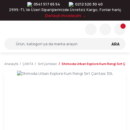
0541 517 65 54
0212 520 30 40
2999.-TL Ve Üzeri Siparişlerinizde Ücretsiz Kargo, Fonlar hariç
Detaylı inceleyin →
ARA
Anasayfa
ÇANTA
Sırt Çantaları
Shimoda Urban Explore Kum Rengi Sırt Çan