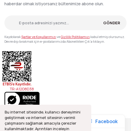
haberdar olmak istiyorsanız bültenimize abone olun.
GÖNDER
Kaydolarak
Şartlar ve Koşullarımızı
ve
Gizlilik Politikamızı
kabul etmiş olursunuz.
Devre dışı bırakmak için e-postalarımızda Abonelikten Çık'a tıklayın.
TR-A12D8D38
Bu internet sitesinde, kullanıcı deneyimini
geliştirmek ve internet sitesinin verimli
Facebook
çalışmasını sağlamak amacıyla çerezler
kullanılmaktadır. Ayrıntıları inceleyin
2021© Refleks Fotoğrafçılık, Tüm Hakları Saklıdır.