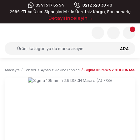
0541 517 65 54
0212 520 30 40
2999.-TL Ve Üzeri Siparişlerinizde Ücretsiz Kargo, Fonlar hariç
Detaylı inceleyin →
ARA
Anasayfa
Lensler
Aynasız Makine Lensleri
Sigma 105mm f/2.8 DG DN Macro