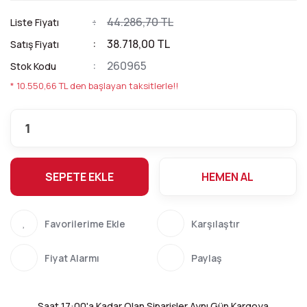
44.286,70 TL
Liste Fiyatı
38.718,00 TL
Satış Fiyatı
260965
Stok Kodu
* 10.550,66 TL den başlayan taksitlerle!!
SEPETE EKLE
HEMEN AL
Karşılaştır
Fiyat Alarmı
Paylaş
Saat 17:00'a Kadar Olan Siparişler Aynı Gün Kargoya