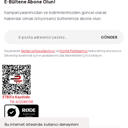
E-Bültene Abone Olun!
Kampanyalarımızdan ve indirimlerimizden güncel olarak
haberdar olmak istiyorsanız bültenimize abone olun.
GÖNDER
Kaydolarak
Şartlar ve Koşullarımızı
ve
Gizlilik Politikamızı
kabul etmiş olursunuz.
Devre dışı bırakmak için e-postalarımızda Abonelikten Çık'a tıklayın.
TR-A12D8D38
Bu internet sitesinde, kullanıcı deneyimini