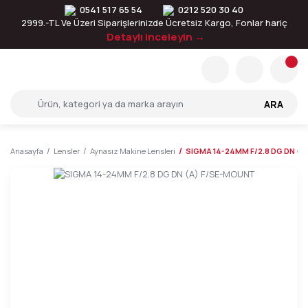
0541 517 65 54
0212 520 30 40
2999.-TL Ve Üzeri Siparişlerinizde Ücretsiz Kargo, Fonlar hariç
Detaylı inceleyin →
ARA
Anasayfa
Lensler
Aynasız Makine Lensleri
SIGMA 14-24MM F/2.8 DG DN (A