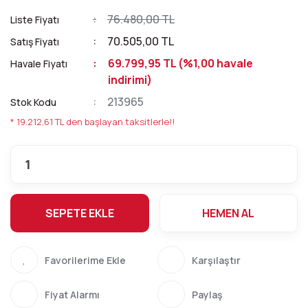
76.480,00 TL
Liste Fiyatı
70.505,00 TL
Satış Fiyatı
69.799,95 TL (%1,00 havale
Havale Fiyatı
indirimi)
213965
Stok Kodu
* 19.212,61 TL den başlayan taksitlerle!!
SEPETE EKLE
HEMEN AL
Karşılaştır
Fiyat Alarmı
Paylaş