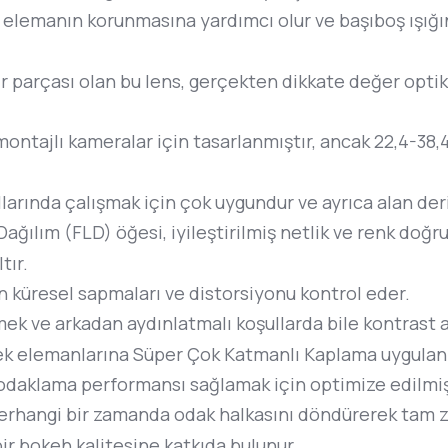
i, ön elemanın korunmasına yardımcı olur ve başıboş ışı
bir parçası olan bu lens, gerçekten dikkate değer opt
ontajlı kameralar için tasarlanmıştır, ancak 22,4-38,
larında çalışmak için çok uygundur ve ayrıca alan deri
ğılım (FLD) öğesi, iyileştirilmiş netlik ve renk doğr
tır.
in küresel sapmaları ve distorsiyonu kontrol eder.
ek ve arkadan aydınlatmalı koşullarda bile kontrast 
k elemanlarına Süper Çok Katmanlı Kaplama uygulanm
daklama performansı sağlamak için optimize edilmiş 
herhangi bir zamanda odak halkasını döndürerek tam z
ir bokeh kalitesine katkıda bulunur.