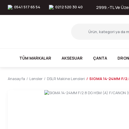
0541 517 65 54
0212 520 30 40
2999.-TL Ve Üzer
TÜM MARKALAR
AKSESUAR
ÇANTA
DRON
Anasayfa
Lensler
DSLR Makine Lensleri
SIGMA 14-24MM F/2.