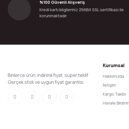
Bu ürüne benzer farklı alternatifler olmalı.
%100 Güvenli Alışveriş
Kredi kartı bilgileriniz 256Bit SSL sertifikası ile
korunmaktadır.
Kurumsal
Binlerce ürün, indirimli fiyat, süper teklif
Hakkımızda
Gerçek stok ve uygun fiyat garantisi.
İletişim
Kargo Takibi
Havale Bildir