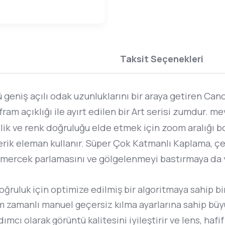
Taksit Seçenekleri
 geniş açılı odak uzunluklarını bir araya getiren Can
ram açıklığı ile ayırt edilen bir Art serisi zumdur. m
etlik ve renk doğruluğu elde etmek için zoom aralığ
ferik eleman kullanır. Süper Çok Katmanlı Kaplama, ç
 mercek parlamasını ve gölgelenmeyi bastırmaya da y
ğruluk için optimize edilmiş bir algoritmaya sahip bi
am zamanlı manuel geçersiz kılma ayarlarına sahip büyü
cı olarak görüntü kalitesini iyileştirir ve lens, hafif