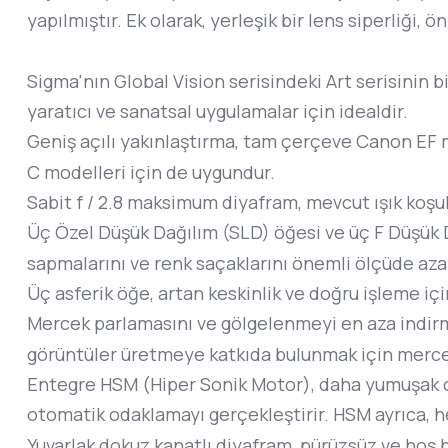
yapılmıştır. Ek olarak, yerleşik bir lens siperliğ
Sigma'nın Global Vision serisindeki Art serisinin 
yaratıcı ve sanatsal uygulamalar için idealdir.
Geniş açılı yakınlaştırma, tam çerçeve Canon EF m
C modelleri için de uygundur.
Sabit f / 2.8 maksimum diyafram, mevcut ışık koşul
Üç Özel Düşük Dağılım (SLD) öğesi ve üç F Düşük Da
sapmalarını ve renk saçaklarını önemli ölçüde azal
Üç asferik öğe, artan keskinlik ve doğru işleme iç
Mercek parlamasını ve gölgelenmeyi en aza indirm
görüntüler üretmeye katkıda bulunmak için merce
Entegre HSM (Hiper Sonik Motor), daha yumuşak o
otomatik odaklamayı gerçekleştirir. HSM ayrıca, 
Yuvarlak dokuz kanatlı diyafram, pürüzsüz ve hoş b