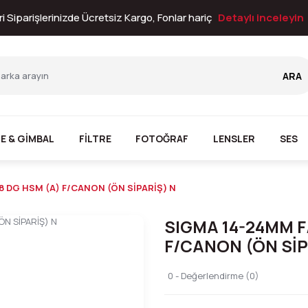
i Siparişlerinizde Ücretsiz Kargo, Fonlar hariç
Detaylı inceleyin
ARA
E & GİMBAL
FİLTRE
FOTOĞRAF
LENSLER
SES
8 DG HSM (A) F/CANON (ÖN SİPARİŞ) N
SIGMA 14-24MM F
F/CANON (ÖN SİP
0 - Değerlendirme (0)