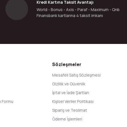
Kredi Kartına Taksit Avantajı
World - Bonus - Axis - Paraf - Maximum - Qnb
Finansbank kartlarına 4 taksit imkanı
Gönder
Sözleşmeler
Mesafeli Satış Sözleşmesi
Gizlilik ve Güvenlik
İptal ve İade Şartları
im Formu
Kişisel Veriler Politikası
Sipariş ve Teslimat
Ödeme İşlemleri