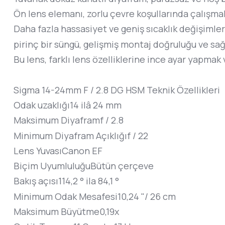
Ön lens elemanı, zorlu çevre koşullarında çalışmak
Daha fazla hassasiyet ve geniş sıcaklık değişimler
pirinç bir süngü, gelişmiş montaj doğruluğu ve sağ
Bu lens, farklı lens özelliklerine ince ayar yapma
Sigma 14-24mm F / 2.8 DG HSM Teknik Özellikleri
Odak uzaklığı
14 ilâ 24 mm
Maksimum Diyafram
f / 2.8
Minimum Diyafram Açıklığı
f / 22
Lens Yuvası
Canon EF
Biçim Uyumluluğu
Bütün çerçeve
Bakış açısı
114,2 ° ila 84,1 °
Minimum Odak Mesafesi
10,24 "/ 26 cm
Maksimum Büyütme
0,19x