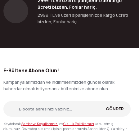
2999 TL ve üzeri siparişlerinizde kargo
ücreti bizden, Fonlar hariç.
2999 TL ve üzeri siparişlerinizde kargo ücreti
bizden, Fonlar hariç.
E-Bültene Abone Olun!
Kampanyalarımızdan ve indirimlerimizden güncel olarak
haberdar olmak istiyorsanız bültenimize abone olun.
GÖNDER
Kaydolarak
Şartlar ve Koşullarımızı
ve
Gizlilik Politikamızı
kabul etmiş
olursunuz. Devre dışı bırakmak için e-postalarımızda Abonelikten Çık'a tıklayın.