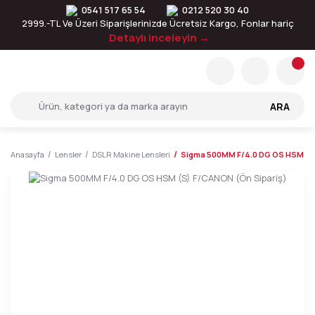
0541 517 65 54
0212 520 30 40
2999.-TL Ve Üzeri Siparişlerinizde Ücretsiz Kargo, Fonlar hariç
Detaylı inceleyin →
ARA
Anasayfa
Lensler
DSLR Makine Lensleri
Sigma 500MM F/4.0 DG OS HSM (S)