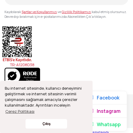
Kaydolarak
Şartlar ve Koşullarımızı
ve
Gizlilik Politikamızı
kabul etmiş olursunuz.
Devre dışı bırakmak için e-postalarımızda Abonelikten Çık'a tıklayın.
TR-A12D8D38
Bu internet sitesinde, kullanıcı deneyimini
geliştirmek ve internet sitesinin verimli
Facebook
çalışmasını sağlamak amacıyla çerezler
kullanılmaktadır. Ayrıntıları inceleyin
2021© Refleks Fotoğrafçılık, Tüm Hakları Saklıdır.
Instagram
Çerez Politikası
Whatsapp
Çıkış
ile
ideasoft
e-