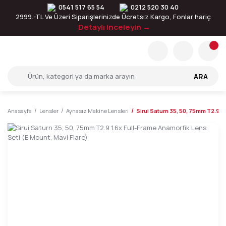
0541 517 65 54
0212 520 30 40
2999.-TL Ve Üzeri Siparişlerinizde Ücretsiz Kargo, Fonlar hariç
Detaylı inceleyin →
ARA
Anasayfa
Lensler
Aynasız Makine Lensleri
Sirui Saturn 35, 50, 75mm T2.9 1