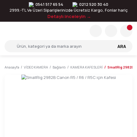
0541 517 65 54
0212 520 30 40
2999.-TL Ve Üzeri Siparişlerinizde Ücretsiz Kargo, Fonlar hariç
Detaylı inceleyin →
ARA
Anasayfa
VİDEO KAMERA
Bağlantı
KAMERA KAFESLERİ
SmallRig 2982B Ca