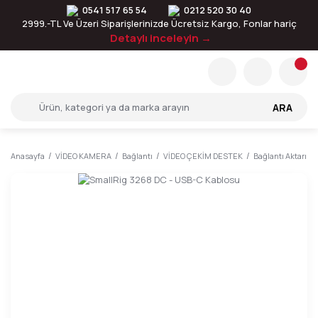
0541 517 65 54
0212 520 30 40
2999.-TL Ve Üzeri Siparişlerinizde Ücretsiz Kargo, Fonlar hariç
Detaylı inceleyin →
ARA
Anasayfa
VİDEO KAMERA
Bağlantı
VİDEO ÇEKİM DESTEK
Bağlantı Aktarım 