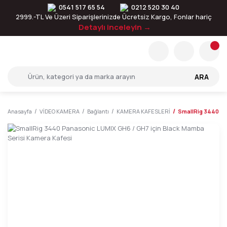
0541 517 65 54
0212 520 30 40
2999.-TL Ve Üzeri Siparişlerinizde Ücretsiz Kargo, Fonlar hariç
Detaylı inceleyin →
ARA
Anasayfa
VİDEO KAMERA
Bağlantı
KAMERA KAFESLERİ
SmallRig 3440 Pa