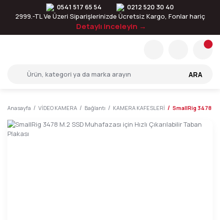
0541 517 65 54
0212 520 30 40
2999.-TL Ve Üzeri Siparişlerinizde Ücretsiz Kargo, Fonlar hariç
Detaylı inceleyin →
ARA
Anasayfa
VİDEO KAMERA
Bağlantı
KAMERA KAFESLERİ
SmallRig 3478 M.2