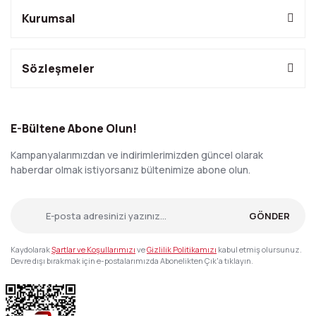
Kurumsal
Sözleşmeler
E-Bültene Abone Olun!
Kampanyalarımızdan ve indirimlerimizden güncel olarak
haberdar olmak istiyorsanız bültenimize abone olun.
GÖNDER
Kaydolarak
Şartlar ve Koşullarımızı
ve
Gizlilik Politikamızı
kabul etmiş olursunuz.
Devre dışı bırakmak için e-postalarımızda Abonelikten Çık'a tıklayın.