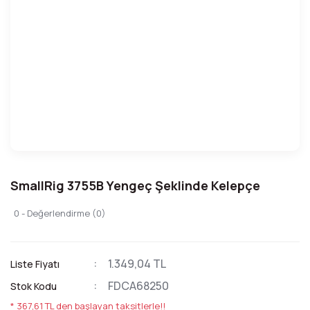
SmallRig 3755B Yengeç Şeklinde Kelepçe
0 - Değerlendirme (0)
1.349,04 TL
Liste Fiyatı
FDCA68250
Stok Kodu
* 367,61 TL den başlayan taksitlerle!!