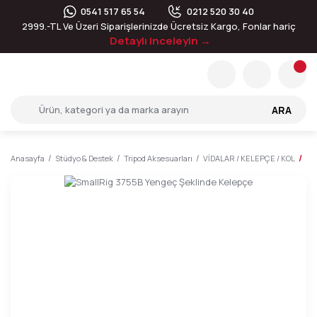
0541 517 65 54
0212 520 30 40
2999.-TL Ve Üzeri Siparişlerinizde Ücretsiz Kargo, Fonlar hariç
Detaylı inceleyin →
ARA
Anasayfa
Stüdyo & Destek
Tripod Aksesuarları
VİDALAR / KELEPÇE / KOL
Sm