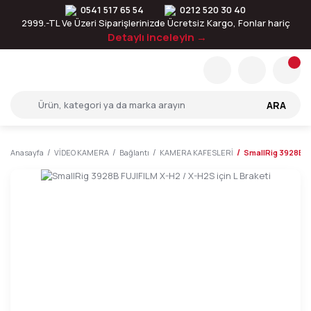
0541 517 65 54
0212 520 30 40
2999.-TL Ve Üzeri Siparişlerinizde Ücretsiz Kargo, Fonlar hariç
Detaylı inceleyin →
ARA
Anasayfa
VİDEO KAMERA
Bağlantı
KAMERA KAFESLERİ
SmallRig 3928B FU