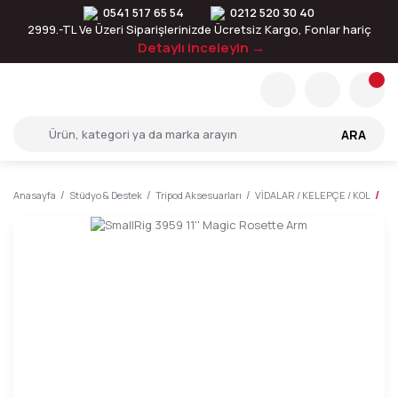
0541 517 65 54
0212 520 30 40
2999.-TL Ve Üzeri Siparişlerinizde Ücretsiz Kargo, Fonlar hariç
Detaylı inceleyin →
ARA
Anasayfa
Stüdyo & Destek
Tripod Aksesuarları
VİDALAR / KELEPÇE / KOL
Sm