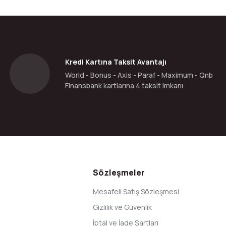
Bu ürüne ilk yorumu siz yapın!
Yorum Yaz
Kredi Kartına Taksit Avantajı
World - Bonus - Axis - Paraf - Maximum - Qnb
Finansbank kartlarına 4 taksit imkanı
Gönder
Sözleşmeler
Mesafeli Satış Sözleşmesi
Gizlilik ve Güvenlik
İptal ve İade Şartları