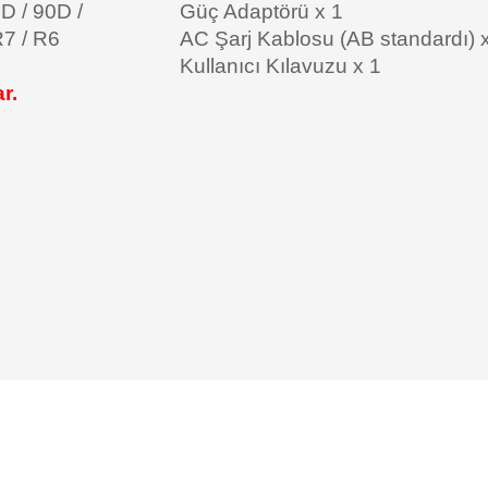
0D / 90D /
Güç Adaptörü x 1
R7 / R6
AC Şarj Kablosu (AB standardı) 
Kullanıcı Kılavuzu x 1
r.
da yetersiz gördüğünüz noktaları öneri formunu kullanarak tarafımıza ilete