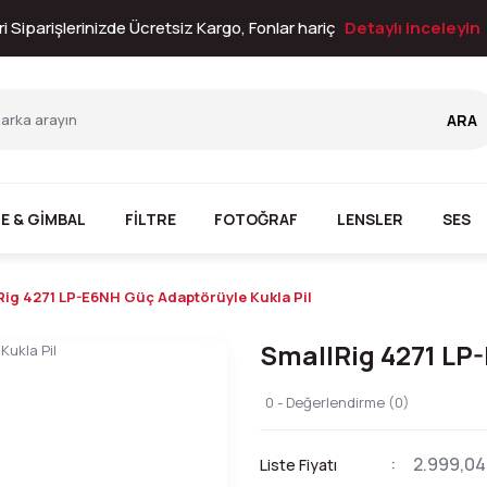
i Siparişlerinizde Ücretsiz Kargo, Fonlar hariç
Detaylı inceleyin
ARA
E & GİMBAL
FİLTRE
FOTOĞRAF
LENSLER
SES
Rig 4271 LP-E6NH Güç Adaptörüyle Kukla Pil
SmallRig 4271 LP
0 - Değerlendirme (0)
2.999,04
Liste Fiyatı