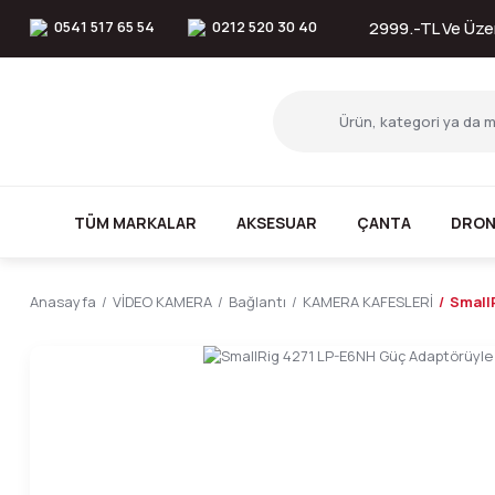
0541 517 65 54
0212 520 30 40
2999.-TL Ve Üzer
TÜM MARKALAR
AKSESUAR
ÇANTA
DRON
Anasayfa
VİDEO KAMERA
Bağlantı
KAMERA KAFESLERİ
Small