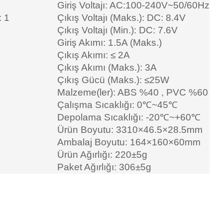
Giriş Voltajı: AC:100-240V~50/60Hz
x 1
Çıkış Voltajı (Maks.): DC: 8.4V
Çıkış Voltajı (Min.): DC: 7.6V
Giriş Akımı: 1.5A (Maks.)
Çıkış Akımı: ≤ 2A
Çıkış Akımı (Maks.): 3A
Çıkış Gücü (Maks.): ≤25W
Malzeme(ler): ABS %40
,
PVC %60
Çalışma Sıcaklığı: 0℃~45℃
Depolama Sıcaklığı: -20℃~+60℃
Ürün Boyutu: 3310×46.5×28.5mm
Ambalaj Boyutu: 164×160×60mm
Ürün Ağırlığı: 220±5g
Paket Ağırlığı: 306±5g
bilirsiniz.