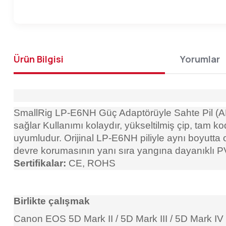
Ürün Bilgisi
Yorumlar
SmallRig LP-E6NH Güç Adaptörüyle Sahte Pil (AB s
sağlar Kullanımı kolaydır, yükseltilmiş çip, tam k
uyumludur. Orijinal LP-E6NH piliyle aynı boyutta ol
devre korumasının yanı sıra yangına dayanıklı PVC
Sertifikalar:
CE, ROHS
Birlikte çalışmak
Canon EOS 5D Mark II / 5D Mark III / 5D Mark IV 