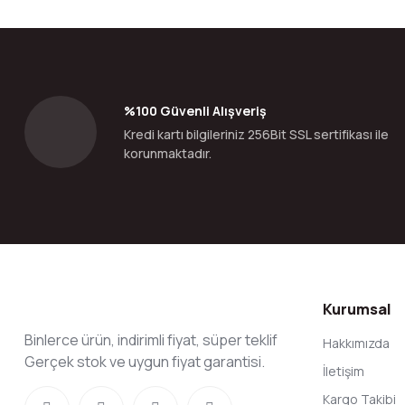
Ürün resmi kalitesiz, bozuk veya görüntülenemiyor.
Ürün açıklamasında eksik bilgiler bulunuyor.
Ürün bilgilerinde hatalar bulunuyor.
%100 Güvenli Alışveriş
Ürün fiyatı diğer sitelerden daha pahalı.
Kredi kartı bilgileriniz 256Bit SSL sertifikası ile
Bu ürüne benzer farklı alternatifler olmalı.
korunmaktadır.
Kurumsal
Binlerce ürün, indirimli fiyat, süper teklif
Hakkımızda
Gerçek stok ve uygun fiyat garantisi.
İletişim
Kargo Takibi