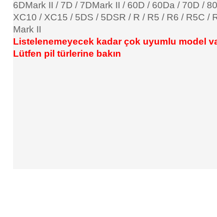
6DMark II / 7D / 7DMark II / 60D / 60Da / 70D / 8
XC10 / XC15 / 5DS / 5DSR / R / R5 / R6 / R5C / 
Mark II
Listelenemeyecek kadar çok uyumlu model va
Lütfen pil türlerine bakın
Bu ürünün fiyat bilgisi, resim, ürün açıklamalarında ve diğer konular
Görüş ve önerileriniz için teşekkür ederiz.