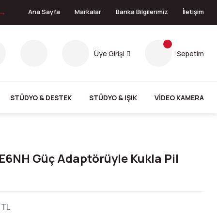
 →
Ana Sayfa
Markalar
Banka Bilgilerimiz
İletişim
Üye Girişi
Sepetim
STÜDYO & DESTEK
STÜDYO & IŞIK
VİDEO KAMERA
-E6NH Güç Adaptörüyle Kukla Pil
 TL