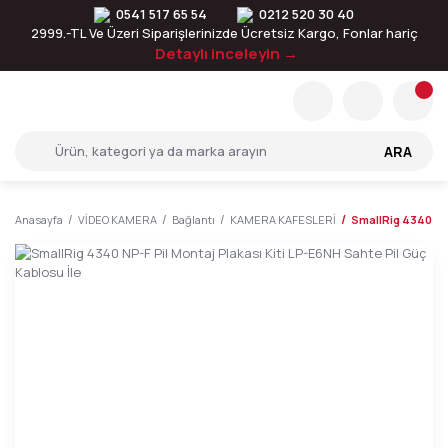
0541 517 65 54
0212 520 30 40
2999.-TL Ve Üzeri Siparişlerinizde Ücretsiz Kargo, Fonlar hariç
Detaylı inceleyin →
ARA
Anasayfa
VİDEO KAMERA
Bağlantı
KAMERA KAFESLERİ
SmallRig 4340 NP-